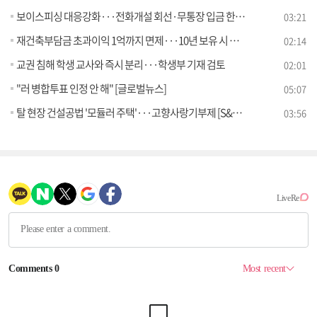
보이스피싱 대응강화···전화개설 회선·무통장 입금 한도 축소
03:21
재건축부담금 초과이익 1억까지 면제···10년 보유 시 절반 감면
02:14
교권 침해 학생 교사와 즉시 분리···학생부 기재 검토
02:01
"러 병합투표 인정 안 해" [글로벌뉴스]
05:07
탈 현장 건설공법 '모듈러 주택'···고향사랑기부제 [S&News]
03:56