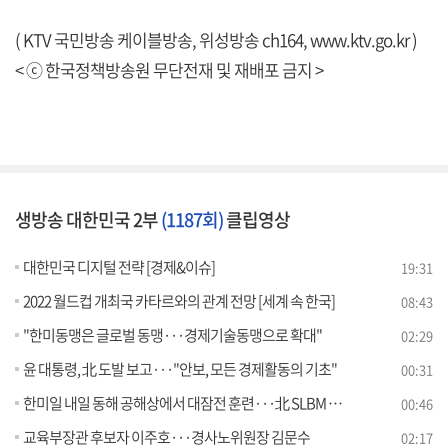
( KTV 국민방송 케이블방송, 위성방송 ch164,
www.ktv.go.kr
)
< ⓒ 한국정책방송원 무단전재 및 재배포 금지 >
생방송 대한민국 2부
(1187회)
클립영상
대한민국 디지털 전략 [경제&이슈]
19:31
2022 월드컵 개최국 카타르와의 관계 전망 [세계 속 한국]
08:43
"한미동맹은 글로벌 동맹···경제기술동맹으로 확대"
02:29
윤 대통령, 北 도발 보고···"안보, 모든 경제활동의 기초"
00:31
한미일 내일 동해 공해상에서 대잠전 훈련···北 SLBM 위협 대응
00:46
교육부장관 후보자 이주호···경사노위원장 김문수
02:17