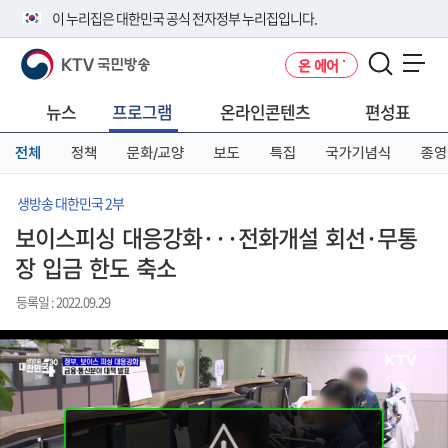
본
메
전
이 누리집은 대한민국 공식 전자정부 누리집입니다.
문
뉴
체
바
바
메
KTV 국민방송
온 에어
로
로
뉴
공식 누리집 주소 확인하기
메뉴 열기
가
가
바
go.kr 주소를 사용하는 누리집은 대한민국 정부기관이 관리하는 누리집입
기
기
로
뉴스
프로그램
온라인콘텐츠
편성표
니다.
가
이밖에 or.kr 또는 .kr등 다른 도메인 주소를 사용하고 있다면 아래 URL에
기
전체
정책
문화/교양
보도
특집
국가기념식
종영
서 도메인 주소를 확인해 보세요
운영중인 공식 누리집보기
생방송 대한민국 2부
보이스피싱 대응강화···전화개설 회선·무통
장 입금 한도 축소
등록일 : 2022.09.29