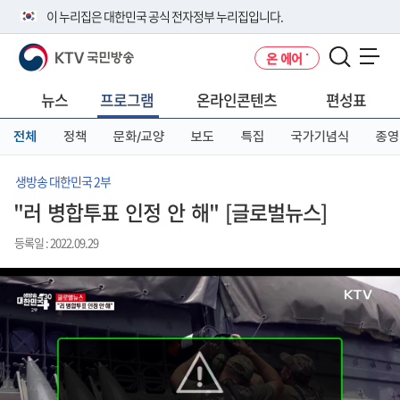
본
메
전
이 누리집은 대한민국 공식 전자정부 누리집입니다.
문
뉴
체
바
바
메
KTV 국민방송
온 에어
로
로
뉴
공식 누리집 주소 확인하기
메뉴 열기
가
가
바
go.kr 주소를 사용하는 누리집은 대한민국 정부기관이 관리하는 누리집입
기
기
로
뉴스
프로그램
온라인콘텐츠
편성표
니다.
가
이밖에 or.kr 또는 .kr등 다른 도메인 주소를 사용하고 있다면 아래 URL에
기
전체
정책
문화/교양
보도
특집
국가기념식
종영
서 도메인 주소를 확인해 보세요
운영중인 공식 누리집보기
생방송 대한민국 2부
"러 병합투표 인정 안 해" [글로벌뉴스]
등록일 : 2022.09.29