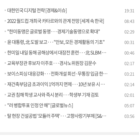
대한민국 디지털 전략 [경제&이슈]
19:31
2022 월드컵 개최국 카타르와의 관계 전망 [세계 속 한국]
08:43
"한미동맹은 글로벌 동맹···경제기술동맹으로 확대"
02:29
윤 대통령, 北 도발 보고···"안보, 모든 경제활동의 기초"
00:31
한미일 내일 동해 공해상에서 대잠전 훈련···北 SLBM 위협 대응
00:46
교육부장관 후보자 이주호···경사노위원장 김문수
02:17
보이스피싱 대응강화···전화개설 회선·무통장 입금 한도 축소
03:21
재건축부담금 초과이익 1억까지 면제···10년 보유 시 절반 감면
02:14
교권 침해 학생 교사와 즉시 분리···학생부 기재 검토
02:01
"러 병합투표 인정 안 해" [글로벌뉴스]
05:07
탈 현장 건설공법 '모듈러 주택'···고향사랑기부제 [S&News]
03:56