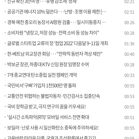
신규 확진 3만여 명···유행 감소세 '정체'
02:21
공공기관 에너지 10% 덜쓴다···난방·조명 이용 제한 [정책현장+]
02:51
경북 예천 종오리 농장서 AI항원 검출···일시이동중지 명령
00:26
소비자원 "냉장고, 저장 성능·전력 소비 등 성능 차이"
00:28
글로벌 스타트업 교류의 장 '컴업 2022' 다음달 9~11일 개최
01:36
한-베트남 외교장관 회담···"전략적 동반자 격상 제안"
00:40
박보균 장관, 하종대 KTV 신임 원장 임명장 수여
00:28
7개 종교연대 탄소중립 실천 캠페인 개막
00:33
국민비서'구삐'가입자 1천500만 명 돌파
00:55
교통안전 위협하는 불법자동차·민간검사소 집중단속
00:53
국비 장학금 받고, 극지 연구의 꿈을 키우세요!
00:55
'실시간 소득파악(RTI)' 모바일 서비스 전면 확대
00:51
보일러·난로 사용 시 일산화탄소 중독에 주의하세요!
00:55
가을바람 따라온 단풍, 궁궐과 조선왕릉에서 즐기기
00:55