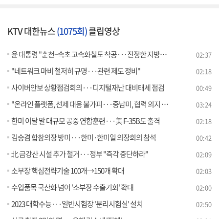
KTV 대한뉴스
(1075회)
클립영상
윤 대통령 "춘천~속초 고속화철도 착공···진정한 지방시대"
02:37
"네트워크 마비 철저히 규명···관련 제도 정비"
02:18
사이버안보 상황점검회의···디지털재난 대비태세 점검
00:49
"온라인 플랫폼, 선제 대응 불가피···중남미, 협력 의지 커" [뉴스의 맥]
03:24
한미 이달 말 대규모 공중 연합훈련···美 F-35B도 출격
02:18
김승겸 합참의장 방미···한미·한미일 의장회의 참석
00:42
北 금강산 시설 추가 철거···정부 "즉각 중단하라"
02:09
소부장 핵심전략기술 100개→150개 확대
02:03
수입품목 국산화 넘어 '소부장 수출기회' 확대
02:00
2023 대학수능···일반시험장 '분리시험실' 설치
02:50