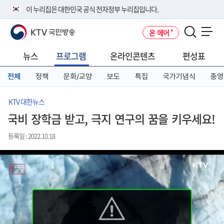
본
메
전
이 누리집은 대한민국 공식 전자정부 누리집입니다.
문
뉴
체
바
바
메
KTV 국민방송
온 에어
로
로
뉴
공식 누리집 주소 확인하기
메뉴 열기
가
가
바
go.kr 주소를 사용하는 누리집은 대한민국 정부기관이 관리하는 누리집입
기
기
로
뉴스
프로그램
온라인콘텐츠
편성표
니다.
가
이밖에 or.kr 또는 .kr등 다른 도메인 주소를 사용하고 있다면 아래 URL에
기
전체
정책
문화/교양
보도
특집
국가기념식
종영
서 도메인 주소를 확인해 보세요
운영중인 공식 누리집보기
KTV 대한뉴스
국비 장학금 받고, 극지 연구의 꿈을 키우세요!
등록일 : 2022.10.18