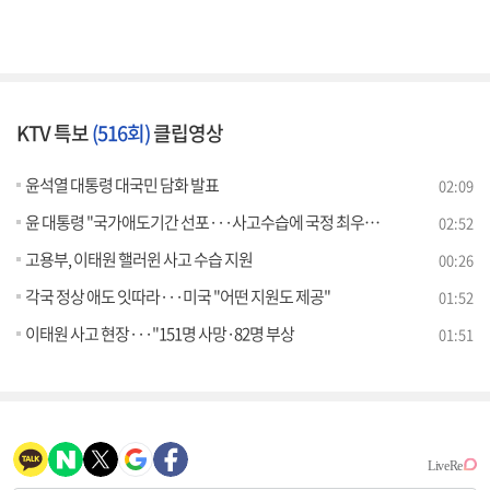
KTV 특보
(516회)
클립영상
윤석열 대통령 대국민 담화 발표
02:09
윤 대통령 "국가애도기간 선포···사고수습에 국정 최우선"
02:52
고용부, 이태원 핼러윈 사고 수습 지원
00:26
각국 정상 애도 잇따라···미국 "어떤 지원도 제공"
01:52
이태원 사고 현장···"151명 사망·82명 부상
01:51