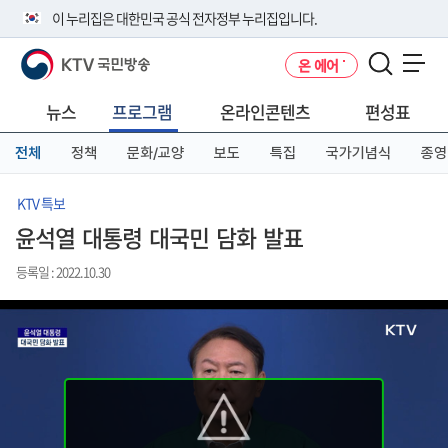
본
메
전
이 누리집은 대한민국 공식 전자정부 누리집입니다.
문
뉴
체
바
바
메
KTV 국민방송
온 에어
로
로
뉴
공식 누리집 주소 확인하기
메뉴 열기
가
가
바
go.kr 주소를 사용하는 누리집은 대한민국 정부기관이 관리하는 누리집입
기
기
로
뉴스
프로그램
온라인콘텐츠
편성표
니다.
가
이밖에 or.kr 또는 .kr등 다른 도메인 주소를 사용하고 있다면 아래 URL에
기
전체
정책
문화/교양
보도
특집
국가기념식
종영
서 도메인 주소를 확인해 보세요
운영중인 공식 누리집보기
KTV 특보
윤석열 대통령 대국민 담화 발표
등록일 : 2022.10.30