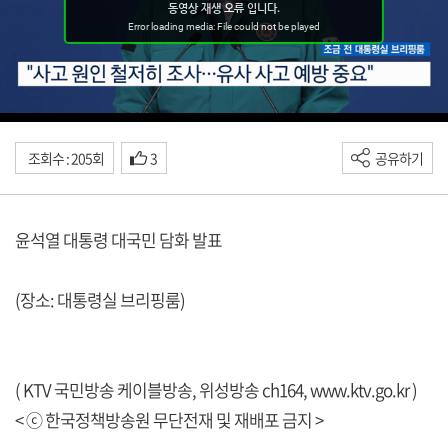
조회수 : 205회
3
공유하기
윤석열 대통령 대국민 담화 발표
(장소: 대통령실 브리핑룸)
( KTV 국민방송 케이블방송, 위성방송 ch164,
www.ktv.go.kr
)
< ⓒ 한국정책방송원 무단전재 및 재배포 금지 >