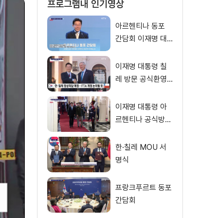
프로그램내 인기영상
아르헨티나 동포
간담회 이재명 대
통령 모두발언
이재명 대통령 칠
레 방문 공식환영
식
이재명 대통령 아
르헨티나 공식방문
대통령궁 환영행사
한·칠레 MOU 서
명식
프랑크푸르트 동포
간담회