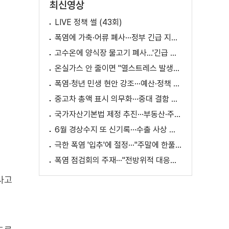
최신영상
LIVE 정책 썰 (43회)
폭염에 가축·어류 폐사···정부 긴급 지원책 마련
고수온에 양식장 물고기 폐사...'긴급 방류' 지원
온실가스 안 줄이면 "열스트레스 발생일 29배 증가"
폭염·청년 민생 현안 강조···예산·정책 방향 제시
중고차 총액 표시 의무화···중대 결함 시 '계약 해제'
국가자산기본법 제정 추진···부동산·주식 등 통합 관리
6월 경상수지 또 신기록···수출 사상 첫 1천억 달러
극한 폭염 '입추'에 절정···"주말에 한풀 꺾인다"
폭염 점검회의 주재···"전방위적 대응체계 가동"
사고