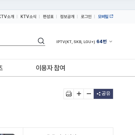
KTV소개
KTV소식
편성표
정보공개
로그인
모바일
164번
스카이라이프
검색
64번
채널안내 펼쳐
IPTV(KT, SKB, LGU+)
164번
스카이라이프
64번
IPTV(KT, SKB, LGU+)
츠
이용자 참여
164번
스카이라이프
공유