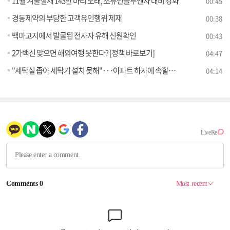
11월 겨울철새 143만 마리 도래, 조류인플루엔자 대비 강화
00:45
경동제약의 부당한 고객유인행위 제재
00:38
백마고지에서 발굴된 전사자 유해 신원확인
00:43
2가백신 맞으면 해외여행 못한다? [정책 바로보기]
04:47
"세탁실 좁아 세탁기 설치 못해"···아파트 하자에 속할까? [정책 바로보기]
04:14