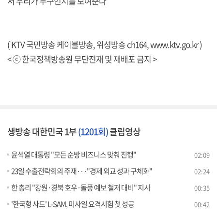
서 우리가 누구인지를 보여준다
( KTV 국민방송 케이블방송, 위성방송 ch164,
www.ktv.go.kr
)
< ⓒ 한국정책방송원 무단전재 및 재배포 금지 >
생방송 대한민국 1부
(1201회)
클립영상
윤석열 대통령 "모든 순방 비즈니스 맞춰 진행"
02:09
23일 수출전략회의 주재···"경제 외교 성과 구체화"
02:24
한 총리 "강원·경북 호우·돌풍 예보 철저 대비" 지시
00:35
'한국형 사드' L-SAM, 미사일 요격시험 첫 성공
00:42