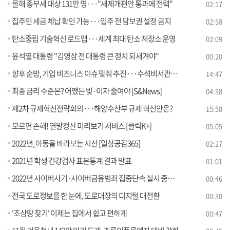
올해 종부세 대상 131만 명···"세제개편안 통과에 전력"
02:17
집주인 세금 체납 확인 가능···입주 전 담보권 설정 금지
02:58
탄소중립 기술혁신 로드맵···세계 최대 탄소 저장소 운영
02:09
윤석열 대통령 "김영삼 전 대통령 큰 정치 되새겨야"
00:20
향후 순방, 기업 비즈니스 이슈 맞춰 추진···수석비서관회의 주요 내용은?
14:47
최종 금리 수준은? 어쨌든 빚·이자 줄여야 [S&News]
04:38
제2차 규제혁신전략회의···해양수산부 규제 혁신안은?
15:58
모르면 손해! 연말정산 미리보기 서비스 [클릭K+]
05:05
2022년, 아동을 바라보는 시선 [일상공감365]
02:27
2021년 학생 건강검사 표본통계 결과 발표
01:01
2022년 사이버사기·사이버금융범죄 집중단속 실시 중간 결과 25,616명 검거, 1,391명 구속
00:46
전국 도로정보를 한 눈에, 도로대장의 디지털 대전환
00:30
'조상땅 찾기' 이제는 집에서 쉽고 편하게
00:47