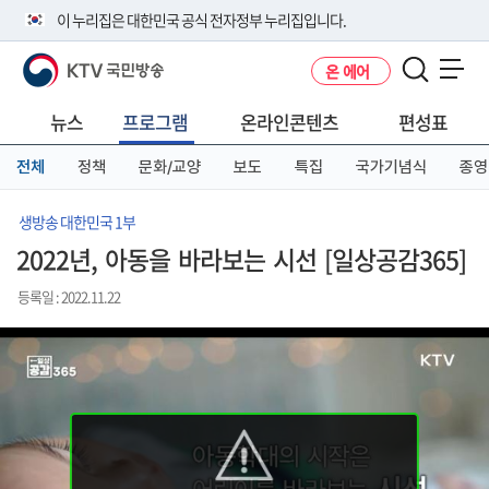
본
메
전
이 누리집은 대한민국 공식 전자정부 누리집입니다.
문
뉴
체
바
바
메
KTV 국민방송
온 에어
로
로
뉴
공식 누리집 주소 확인하기
메뉴 열기
가
가
바
go.kr 주소를 사용하는 누리집은 대한민국 정부기관이 관리하는 누리집입
기
기
로
뉴스
프로그램
온라인콘텐츠
편성표
니다.
가
이밖에 or.kr 또는 .kr등 다른 도메인 주소를 사용하고 있다면 아래 URL에
기
전체
정책
문화/교양
보도
특집
국가기념식
종영
서 도메인 주소를 확인해 보세요
운영중인 공식 누리집보기
생방송 대한민국 1부
2022년, 아동을 바라보는 시선 [일상공감365]
등록일 : 2022.11.22