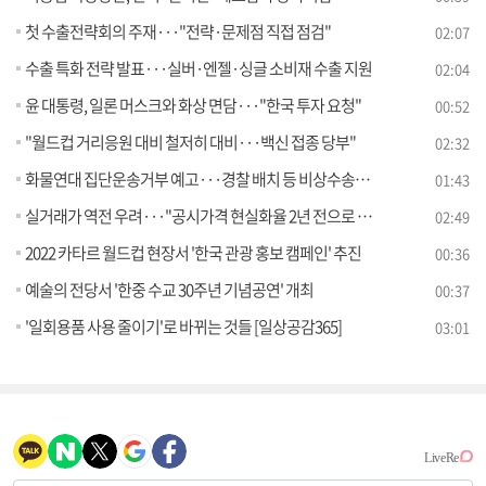
첫 수출전략회의 주재···"전략·문제점 직접 점검"
02:07
수출 특화 전략 발표···실버·엔젤·싱글 소비재 수출 지원
02:04
윤 대통령, 일론 머스크와 화상 면담···"한국 투자 요청"
00:52
"월드컵 거리응원 대비 철저히 대비···백신 접종 당부"
02:32
화물연대 집단운송거부 예고···경찰 배치 등 비상수송대책 마련
01:43
실거래가 역전 우려···"공시가격 현실화율 2년 전으로 환원"
02:49
2022 카타르 월드컵 현장서 '한국 관광 홍보 캠페인' 추진
00:36
예술의 전당서 '한중 수교 30주년 기념공연' 개최
00:37
'일회용품 사용 줄이기'로 바뀌는 것들 [일상공감365]
03:01