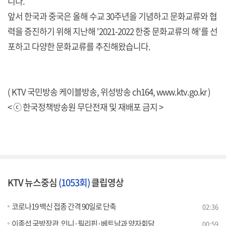
니다.
앞서 한국과 중국은 올해 수교 30주년을 기념하고 문화교류와 협
력을 증진하기 위해 지난해 '2021-2022 한중 문화교류의 해'를 선
포하고 다양한 문화교류를 추진해왔습니다.
( KTV 국민방송 케이블방송, 위성방송 ch164,
www.ktv.go.kr
)
< ⓒ 한국정책방송원 무단전재 및 재배포 금지 >
KTV 뉴스중심
(1053회)
클립영상
코로나19 백신 접종 간격 90일로 단축
02:36
이종섭 국방장관, 인니·필리핀·베트남과 양자회담
00:59