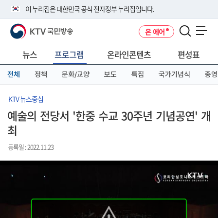
본
메
전
이 누리집은 대한민국 공식 전자정부 누리집입니다.
문
뉴
체
바
바
메
KTV 국민방송
온 에어
로
로
뉴
공식 누리집 주소 확인하기
메뉴 열기
가
가
바
go.kr 주소를 사용하는 누리집은 대한민국 정부기관이 관리하는 누리집입
기
기
로
뉴스
프로그램
온라인콘텐츠
편성표
니다.
가
이밖에 or.kr 또는 .kr등 다른 도메인 주소를 사용하고 있다면 아래 URL에
기
전체
정책
문화/교양
보도
특집
국가기념식
종영
서 도메인 주소를 확인해 보세요
운영중인 공식 누리집보기
KTV 뉴스중심
예술의 전당서 '한중 수교 30주년 기념공연' 개
최
등록일 : 2022.11.23