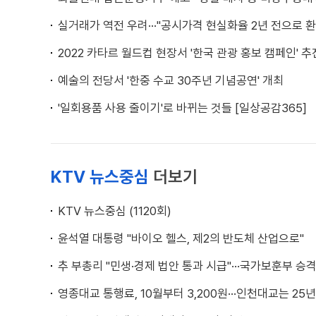
실거래가 역전 우려···"공시가격 현실화율 2년 전으로 환
2022 카타르 월드컵 현장서 '한국 관광 홍보 캠페인' 추
예술의 전당서 '한중 수교 30주년 기념공연' 개최
'일회용품 사용 줄이기'로 바뀌는 것들 [일상공감365]
KTV 뉴스중심
더보기
KTV 뉴스중심 (1120회)
윤석열 대통령 "바이오 헬스, 제2의 반도체 산업으로"
추 부총리 "민생·경제 법안 통과 시급"···국가보훈부 승
영종대교 통행료, 10월부터 3,200원···인천대교는 25