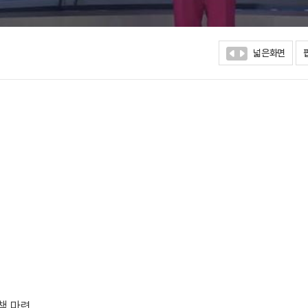
넓은화면
책 마련