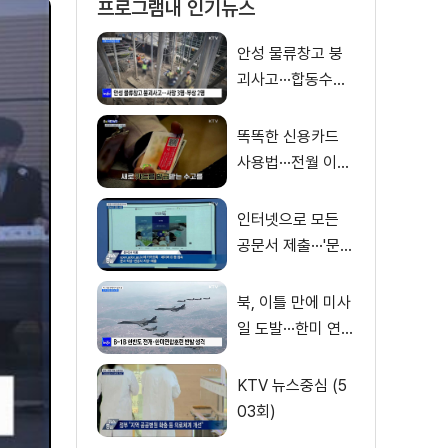
프로그램내 인기뉴스
안성 물류창고 붕
괴사고···합동수사
전담팀 구성
똑똑한 신용카드
사용법···전월 이용
실적 제외 거래는?
[S&News]
인터넷으로 모든
공문서 제출···'문서
24' 전면 시행
북, 이틀 만에 미사
일 도발···한미 연합
훈련 반발
KTV 뉴스중심 (5
03회)