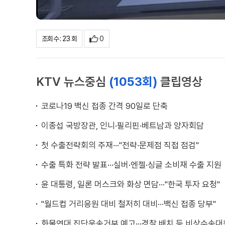
0
조회수 : 23 회
KTV 뉴스중심
(1053회)
클립영상
코로나19 백신 접종 간격 90일로 단축
이종섭 국방장관, 인니·필리핀·베트남과 양자회담
첫 수출전략회의 주재···"전략·문제점 직접 점검"
수출 특화 전략 발표···실버·엔젤·싱글 소비재 수출 지원
윤 대통령, 일론 머스크와 화상 면담···"한국 투자 요청"
"월드컵 거리응원 대비 철저히 대비···백신 접종 당부"
화물연대 집단운송거부 예고···경찰 배치 등 비상수송대