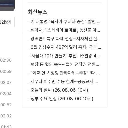
최신뉴스
이 대통령 "육사가 쿠데타 중심" 발언 의미는?
팝업보기
식약처, "'스테비아 토마토', 농산물 아닌 가공식품"
광역연계특구 과제 선정···지자체간 실증 협력 확대
6월 경상수지 497억 달러 흑자···역대 최대
'서울대 10개 만들기' 추진···K-관광 4천만 시대 준비
02:36
핵잠 등 협의 속도···올해 전작권 전환시기 결정 추진
00:59
"외교·안보 정쟁 안타까워···주장보다 실천 중요"
세우타 이주민 수용 한계···공동묘지 임시 거처 [월드 투데이]
02:07
오늘의 날씨 (26. 08. 06. 10시)
02:04
정부 주요 일정 (26. 08. 06. 10시)
00:52
02:32
01:43