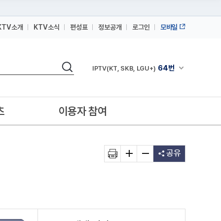
KTV소개
KTV소식
편성표
정보공개
로그인
모바일
164번
스카이라이프
검색
64번
채널안내 펼쳐
IPTV(KT, SKB, LGU+)
164번
스카이라이프
64번
IPTV(KT, SKB, LGU+)
츠
이용자 참여
164번
스카이라이프
공유