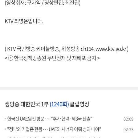
(영상취재: 구자익 / 영상편집: 최진권)
KTV 최영은입니다.
( KTV 국민방송 케이블방송, 위성방송 ch164,
www.ktv.go.kr
)
< ⓒ 한국정책방송원 무단전재 및 재배포 금지 >
생방송 대한민국 1부
(1240회)
클립영상
한국산 UAE원전 방문···"추가 협력·제3국 진출"
02:09
"정부와 기업은 한몸···UAE와 시너지 이뤄 성과 내야"
02:33