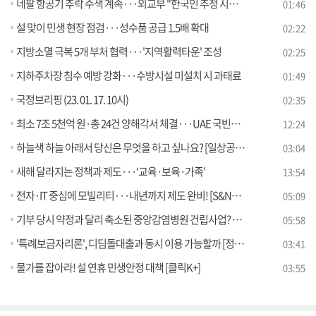
네팔 항공기 추락 수색 계속···외교부 "한국인 추정 시신 2구 확인"
01:46
설 맞이 민생 현장 점검···성수품 공급 1.5배 확대
02:22
지방소멸 극복 5개 부처 협력···'지역활력타운' 조성
02:25
지하주차장 침수 예방 강화···수방시설 미설치 시 과태료
01:49
국정브리핑 (23. 01. 17. 10시)
02:35
최소 7조 5천억 원·총 24건 양해각서 체결···UAE 국빈방문 주요 성과는?
12:24
하늘색 하늘 아래서 당신은 무엇을 하고 싶나요? [일상공감365]
03:04
새해 달라지는 정책과 제도···‘교육·보육·가족’
13:54
전자·IT 중심에 모빌리티···내년까지 제도 완비! [S&News]
05:09
기부 당시 약정과 달리 축소된 중앙감염병원 건립사업? 오해와 진실은 [정책 바로보기]
05:58
'특례보금자리론', 디딤돌대출과 동시 이용 가능할까 [정책 바로보기]
03:41
물가를 잡아라! 설 연휴 민생안정 대책 [클릭K+]
03:55