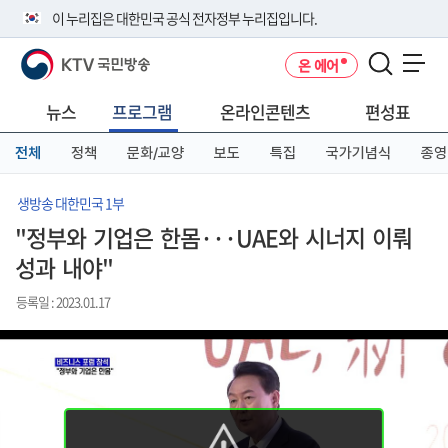
본
메
전
이 누리집은 대한민국 공식 전자정부 누리집입니다.
문
뉴
체
바
바
메
KTV 국민방송
온 에어
로
로
뉴
공식 누리집 주소 확인하기
메뉴 열기
가
가
바
go.kr 주소를 사용하는 누리집은 대한민국 정부기관이 관리하는 누리집입
기
기
로
뉴스
프로그램
온라인콘텐츠
편성표
니다.
가
이밖에 or.kr 또는 .kr등 다른 도메인 주소를 사용하고 있다면 아래 URL에
기
전체
정책
문화/교양
보도
특집
국가기념식
종영
서 도메인 주소를 확인해 보세요
운영중인 공식 누리집보기
생방송 대한민국 1부
"정부와 기업은 한몸···UAE와 시너지 이뤄
성과 내야"
등록일 : 2023.01.17