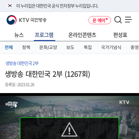
본
메
전
이 누리집은 대한민국 공식 전자정부 누리집입니다.
문
뉴
체
바
바
메
KTV 국민방송
온 에어
로
로
뉴
공식 누리집 주소 확인하기
메뉴 열기
가
가
바
go.kr 주소를 사용하는 누리집은 대한민국 정부기관이 관리하는 누리집입
기
기
로
뉴스
프로그램
온라인콘텐츠
편성표
니다.
가
이밖에 or.kr 또는 .kr등 다른 도메인 주소를 사용하고 있다면 아래 URL에
기
전체
정책
문화/교양
보도
특집
국가기념식
종영
서 도메인 주소를 확인해 보세요
운영중인 공식 누리집보기
생방송 대한민국 2부
생방송 대한민국 2부 (1267회)
등록일 : 2023.01.26