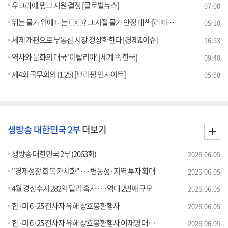
우크라에 탱크 지원 결정 [글로벌뉴스]
07:00
뛰는 물가 위에 나는 ○○? 그 시절 물가 안정 대책 [라떼는 뉴우스]
05:10
세제 개편으로 부동산 시장 정상화한다 [경제&이슈]
16:53
역사와 문화의 대국 '이탈리아' [세계 속 한국]
09:40
제4회 국무회의 (1.25) [브리핑 인사이트]
05:58
생방송 대한민국 2부
더보기
생방송 대한민국 2부 (2063회)
2026.06.05
"경제성장 회복 가시화"···변동성·지역 투자 확대
2026.06.05
4월 경상수지 282억 달러 흑자···역대 2번째 규모
2026.06.05
한·미 6·25 전사자 유해 상호봉환행사
2026.06.05
한·미 6·25 전사자 유해 상호봉환행사 이재명 대통령 추모사
2026.06.05