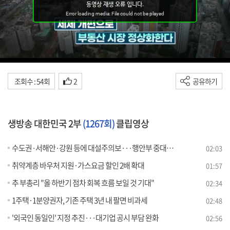
조회수 : 54회
2
공유하기
생방송 대한민국 2부
(1267회)
클립영상
수도권·서해안·강원 등에 대설주의보···행안부 중대본 1단계 가동
02:03
취약계층 바우처 지원·가스요금 할인 2배 확대
01:57
추 부총리 "올 하반기 점차 회복 흐름 보일 것 기대"
02:34
1주택·1분양권자, 기존 주택 3년 내 팔면 비과세
02:48
'외국인 동일인' 지정 추진···대기업 공시 부담 완화
02:56