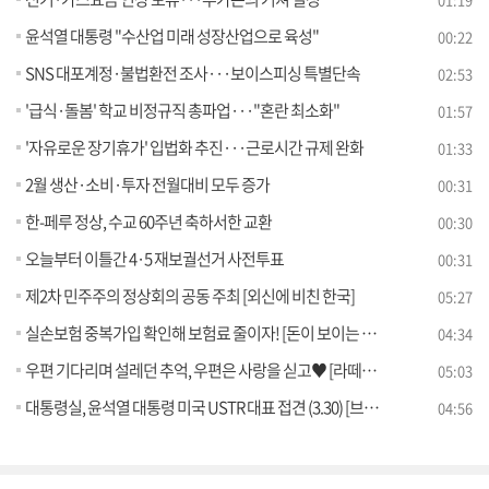
윤석열 대통령 "수산업 미래 성장산업으로 육성"
00:22
SNS 대포계정·불법환전 조사···보이스피싱 특별단속
02:53
'급식·돌봄' 학교 비정규직 총파업···"혼란 최소화"
01:57
'자유로운 장기휴가' 입법화 추진···근로시간 규제 완화
01:33
2월 생산·소비·투자 전월대비 모두 증가
00:31
한-페루 정상, 수교 60주년 축하서한 교환
00:30
오늘부터 이틀간 4·5 재보궐선거 사전투표
00:31
제2차 민주주의 정상회의 공동 주최 [외신에 비친 한국]
05:27
실손보험 중복가입 확인해 보험료 줄이자! [돈이 보이는 VCR]
04:34
우편 기다리며 설레던 추억, 우편은 사랑을 싣고♥ [라떼는 뉴우스]
05:03
대통령실, 윤석열 대통령 미국 USTR 대표 접견 (3.30) [브리핑 인사이트]
04:56