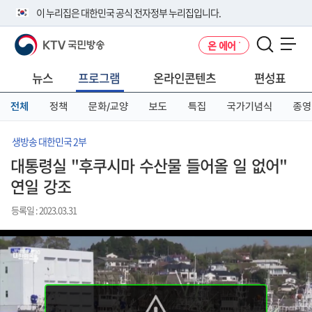
본
메
전
이 누리집은 대한민국 공식 전자정부 누리집입니다.
문
뉴
체
바
바
메
KTV 국민방송
온 에어
로
로
뉴
공식 누리집 주소 확인하기
메뉴 열기
가
가
바
go.kr 주소를 사용하는 누리집은 대한민국 정부기관이 관리하는 누리집입
기
기
로
뉴스
프로그램
온라인콘텐츠
편성표
니다.
가
이밖에 or.kr 또는 .kr등 다른 도메인 주소를 사용하고 있다면 아래 URL에
기
전체
정책
문화/교양
보도
특집
국가기념식
종영
서 도메인 주소를 확인해 보세요
운영중인 공식 누리집보기
생방송 대한민국 2부
대통령실 "후쿠시마 수산물 들어올 일 없어"
연일 강조
등록일 : 2023.03.31