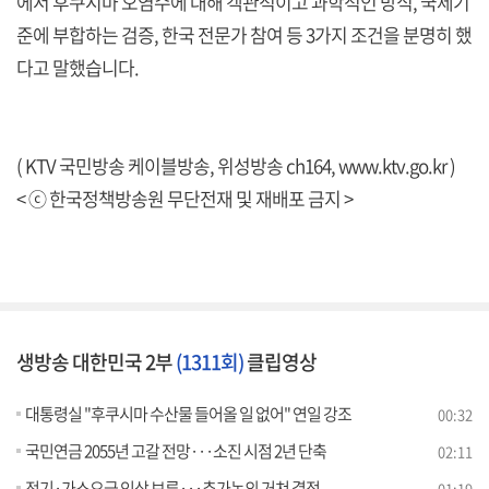
에서 후쿠시마 오염수에 대해 객관적이고 과학적인 방식, 국제기
준에 부합하는 검증, 한국 전문가 참여 등 3가지 조건을 분명히 했
다고 말했습니다.
( KTV 국민방송 케이블방송, 위성방송 ch164,
www.ktv.go.kr
)
< ⓒ 한국정책방송원 무단전재 및 재배포 금지 >
생방송 대한민국 2부
(1311회)
클립영상
대통령실 "후쿠시마 수산물 들어올 일 없어" 연일 강조
00:32
국민연금 2055년 고갈 전망···소진 시점 2년 단축
02:11
전기·가스요금 인상 보류···추가논의 거쳐 결정
01:19