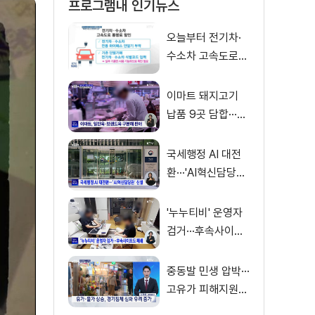
프로그램내 인기뉴스
오늘부터 전기차·
수소차 고속도로
통행료 50% 할인
이마트 돼지고기
납품 9곳 담합···과
징금 31억 원
국세행정 AI 대전
환···'AI혁신담당관'
신설
'누누티비' 운영자
검거···후속사이트
도 폐쇄
중동발 민생 압박···
고유가 피해지원금
'숨통' [경제&이슈]