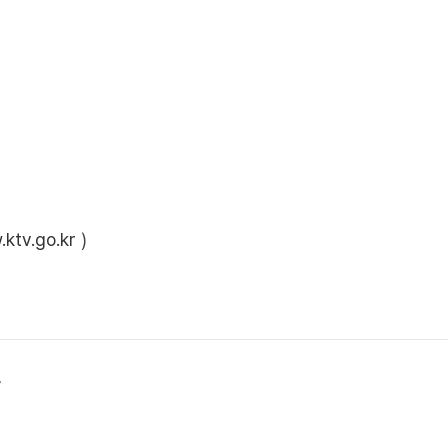
ktv.go.kr
)
상