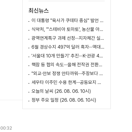
최신뉴스
이 대통령 "육사가 쿠데타 중심" 발언 의미는?
식약처, "'스테비아 토마토', 농산물 아닌 가공식품"
광역연계특구 과제 선정···지자체간 실증 협력 확대
6월 경상수지 497억 달러 흑자···역대 최대
'서울대 10개 만들기' 추진···K-관광 4천만 시대 준비
핵잠 등 협의 속도···올해 전작권 전환시기 결정 추진
"외교·안보 정쟁 안타까워···주장보다 실천 중요"
세우타 이주민 수용 한계···공동묘지 임시 거처 [월드 투데이]
오늘의 날씨 (26. 08. 06. 10시)
정부 주요 일정 (26. 08. 06. 10시)
00:32