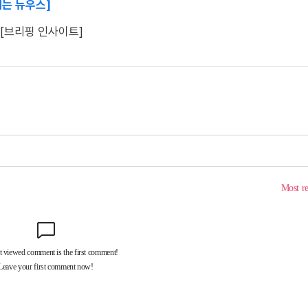
떼는 뉴우스]
) [브리핑 인사이트]