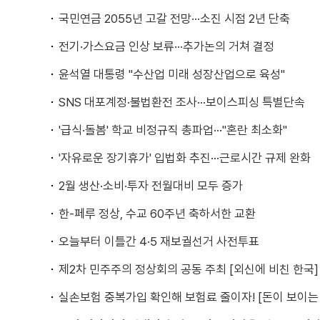
국민연금 2055년 고갈 전망···소진 시점 2년 단축
전기·가스요금 인상 보류···추가논의 거쳐 결정
윤석열 대통령 "수산업 미래 성장산업으로 육성"
SNS 대포계정·불법환전 조사···보이스피싱 특별단속
'급식·돌봄' 학교 비정규직 총파업···"혼란 최소화"
'자유로운 장기휴가' 입법화 추진···근로시간 규제 완화
2월 생산·소비·투자 전월대비 모두 증가
한-페루 정상, 수교 60주년 축하서한 교환
오늘부터 이틀간 4·5 재보궐선거 사전투표
제2차 민주주의 정상회의 공동 주최 [외신에 비친 한국]
실손보험 중복가입 확인해 보험료 줄이자! [돈이 보이는 