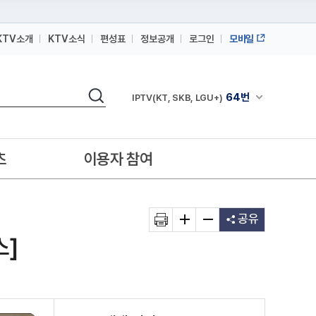
KTV소개
KTV소식
편성표
정보공개
로그인
모바일
164번
스카이라이프
검색
64번
채널안내 펼쳐
IPTV(KT, SKB, LGU+)
164번
스카이라이프
64번
IPTV(KT, SKB, LGU+)
츠
이용자 참여
164번
스카이라이프
공유
스]