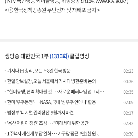
( KTV 국민방송 케이블방송, 위성방송 ch164,
www.ktv.go.kr
)
< ⓒ 한국정책방송원 무단전재 및 재배포 금지 >
생방송 대한민국 1부
(1310회)
클립영상
기시다 日 총리, 오는 7~8일 한국 방문
02:23
한일 안보실장, 오늘 서울에서 기시다 방한준비 논의
00:36
"한미동맹, 협력 확대될 것···새로운 패러다임 업그레이드"
02:35
한미 '우주동맹'···NASA, 국내 '심우주 안테나' 활용
02:09
범정부 '디지털 권리장전' 9월까지 마련
02:17
'용산 어린이 정원' 조성···"미래세대 위한 공간"
02:42
1주택자 재산세 부담 완화···가구당 평균 7만2천 원↓
02:30