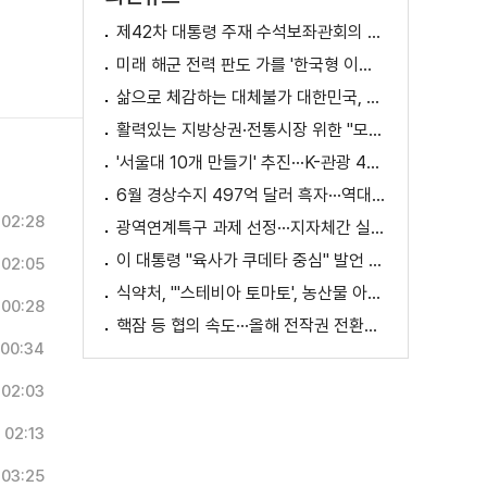
제42차 대통령 주재 수석보좌관회의 이재명 대통령 모두말씀
미래 해군 전력 판도 가를 '한국형 이지스구축함' 건조 본격화 [K-정책 사용법]
삶으로 체감하는 대체불가 대한민국, 무엇이 달라지나? [정.주.행]
활력있는 지방상권·전통시장 위한 "모두의 상권 추진전략"
'서울대 10개 만들기' 추진···K-관광 4천만 시대 준비
6월 경상수지 497억 달러 흑자···역대 최대
02:28
광역연계특구 과제 선정···지자체간 실증 협력 확대
이 대통령 "육사가 쿠데타 중심" 발언 의미는?
02:05
식약처, "'스테비아 토마토', 농산물 아닌 가공식품"
00:28
핵잠 등 협의 속도···올해 전작권 전환시기 결정 추진
00:34
02:03
02:13
03:25