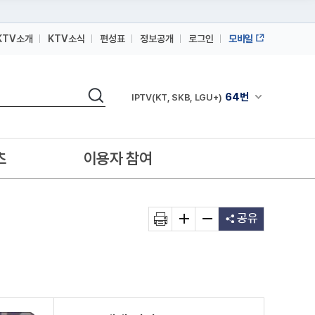
KTV소개
KTV소식
편성표
정보공개
로그인
모바일
164번
스카이라이프
검색
64번
채널안내 펼쳐
IPTV(KT, SKB, LGU+)
164번
스카이라이프
64번
IPTV(KT, SKB, LGU+)
츠
이용자 참여
164번
스카이라이프
공유