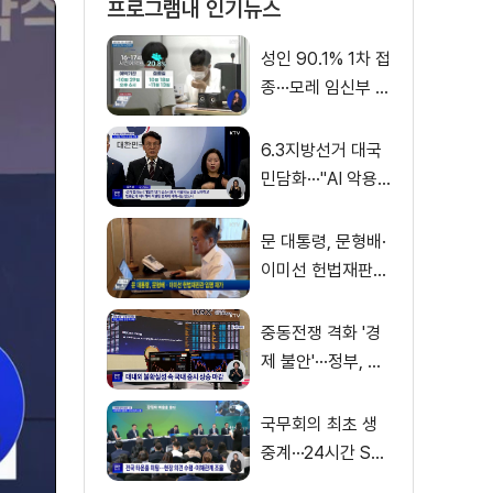
프로그램내 인기뉴스
성인 90.1% 1차 접
종···모레 임신부 사
전예약
6.3지방선거 대국
민담화···"AI 악용
가짜뉴스 처벌"
문 대통령, 문형배·
이미선 헌법재판관
임명 재가
중동전쟁 격화 '경
제 불안'···정부, 금
융·수출입 영향 최
소화
국무회의 최초 생
중계···24시간 SN
S 밀착소통