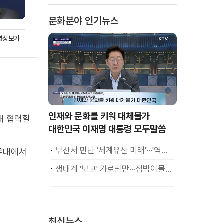
문화분야 인기뉴스
영상보기
인재와 문화를 키워 대체불가
해 협력할
대한민국 이재명 대통령 모두말씀
부산서 만난 '세계유산 미래'···'역대 최고·최다' 기록
 무대에서
생태계 '보고' 가로림만···점박이물범 가족 나들이
최신뉴스