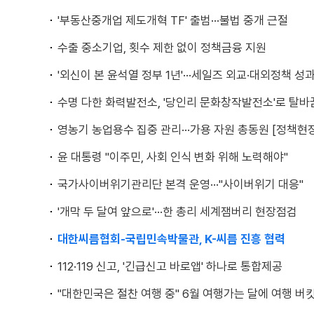
'부동산중개업 제도개혁 TF' 출범···불법 중개 근절
수출 중소기업, 횟수 제한 없이 정책금융 지원
'외신이 본 윤석열 정부 1년'···세일즈 외교·대외정책 성
수명 다한 화력발전소, '당인리 문화창작발전소'로 탈바
영농기 농업용수 집중 관리···가용 자원 총동원 [정책현장
윤 대통령 "이주민, 사회 인식 변화 위해 노력해야"
국가사이버위기관리단 본격 운영···"사이버위기 대응"
'개막 두 달여 앞으로'···한 총리 세계잼버리 현장점검
대한씨름협회-국립민속박물관, K-씨름 진흥 협력
112·119 신고, '긴급신고 바로앱' 하나로 통합제공
"대한민국은 절찬 여행 중" 6월 여행가는 달에 여행 