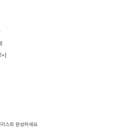
과
꿈
+]
버킷리스트 완성하세요