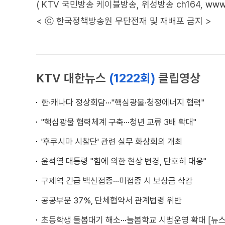
( KTV 국민방송 케이블방송, 위성방송 ch164,
www.
< ⓒ 한국정책방송원 무단전재 및 재배포 금지 >
KTV 대한뉴스
(1222회)
클립영상
한·캐나다 정상회담···"핵심광물·청정에너지 협력"
"핵심광물 협력체계 구축···청년 교류 3배 확대"
'후쿠시마 시찰단' 관련 실무 화상회의 개최
윤석열 대통령 "힘에 의한 현상 변경, 단호히 대응"
구제역 긴급 백신접종···미접종 시 보상금 삭감
공공부문 37%, 단체협약서 관계법령 위반
초등학생 돌봄대기 해소···늘봄학교 시범운영 확대 [뉴스