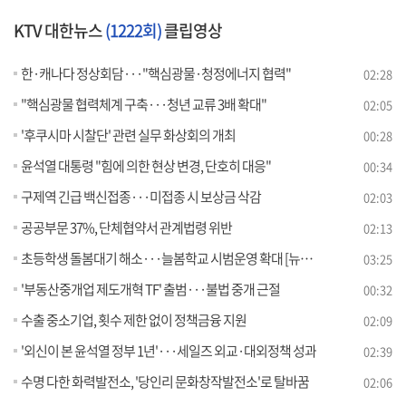
KTV 대한뉴스
(1222회)
클립영상
한·캐나다 정상회담···"핵심광물·청정에너지 협력"
02:28
"핵심광물 협력체계 구축···청년 교류 3배 확대"
02:05
'후쿠시마 시찰단' 관련 실무 화상회의 개최
00:28
윤석열 대통령 "힘에 의한 현상 변경, 단호히 대응"
00:34
구제역 긴급 백신접종···미접종 시 보상금 삭감
02:03
공공부문 37%, 단체협약서 관계법령 위반
02:13
초등학생 돌봄대기 해소···늘봄학교 시범운영 확대 [뉴스의 맥]
03:25
'부동산중개업 제도개혁 TF' 출범···불법 중개 근절
00:32
수출 중소기업, 횟수 제한 없이 정책금융 지원
02:09
'외신이 본 윤석열 정부 1년'···세일즈 외교·대외정책 성과
02:39
수명 다한 화력발전소, '당인리 문화창작발전소'로 탈바꿈
02:06