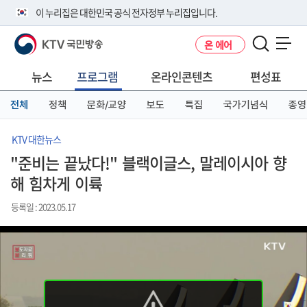
본
메
전
이 누리집은 대한민국 공식 전자정부 누리집입니다.
문
뉴
체
바
바
메
KTV 국민방송
온 에어
로
로
뉴
공식 누리집 주소 확인하기
메뉴 열기
가
가
바
go.kr 주소를 사용하는 누리집은 대한민국 정부기관이 관리하는 누리집입
기
기
로
뉴스
프로그램
온라인콘텐츠
편성표
니다.
가
이밖에 or.kr 또는 .kr등 다른 도메인 주소를 사용하고 있다면 아래 URL에
기
전체
정책
문화/교양
보도
특집
국가기념식
종영
서 도메인 주소를 확인해 보세요
운영중인 공식 누리집보기
KTV 대한뉴스
"준비는 끝났다!" 블랙이글스, 말레이시아 향
해 힘차게 이륙
등록일 : 2023.05.17