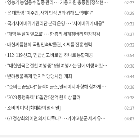
영농기 농업용수 집중 관리···가용 자원 총동원 [정책현장+]
02:23
윤 대통령 "이주민, 사회 인식 변화 위해 노력해야"
00:29
국가사이버위기관리단 본격 운영···"사이버위기 대응"
00:31
'개막 두 달여 앞으로'···한 총리 세계잼버리 현장점검
00:37
대한씨름협회-국립민속박물관, K-씨름 진흥 협력
00:32
112·119 신고, '긴급신고 바로앱' 하나로 통합제공
00:54
"대한민국은 절찬 여행 중" 6월 여행가는 달에 여행 버킷리스트 완성하세요
00:38
반려동물 축제 '전지적 댕댕시점' 개최
00:44
"준비는 끝났다!" 블랙이글스, 말레이시아 향해 힘차게 이륙
00:38
'2023 동행축제' 15일간 5천억 원 이상 팔려
00:38
소비의 미덕 [최대환의 열쇠 말]
02:37
G7 정상회의 어떤 의제 다루나?···가야고분군 세계 유산 확실시 [S&News]
04:07