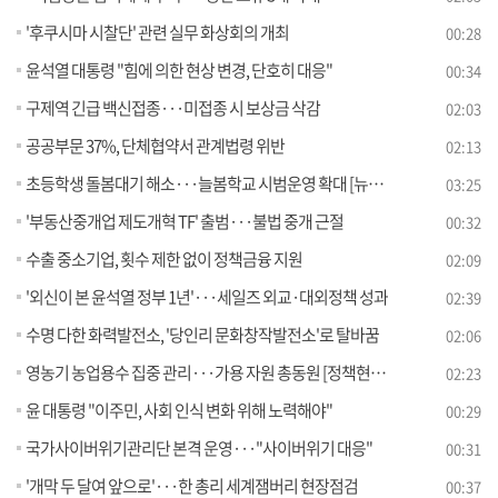
'후쿠시마 시찰단' 관련 실무 화상회의 개최
00:28
윤석열 대통령 "힘에 의한 현상 변경, 단호히 대응"
00:34
구제역 긴급 백신접종···미접종 시 보상금 삭감
02:03
공공부문 37%, 단체협약서 관계법령 위반
02:13
초등학생 돌봄대기 해소···늘봄학교 시범운영 확대 [뉴스의 맥]
03:25
'부동산중개업 제도개혁 TF' 출범···불법 중개 근절
00:32
수출 중소기업, 횟수 제한 없이 정책금융 지원
02:09
'외신이 본 윤석열 정부 1년'···세일즈 외교·대외정책 성과
02:39
수명 다한 화력발전소, '당인리 문화창작발전소'로 탈바꿈
02:06
영농기 농업용수 집중 관리···가용 자원 총동원 [정책현장+]
02:23
윤 대통령 "이주민, 사회 인식 변화 위해 노력해야"
00:29
국가사이버위기관리단 본격 운영···"사이버위기 대응"
00:31
'개막 두 달여 앞으로'···한 총리 세계잼버리 현장점검
00:37