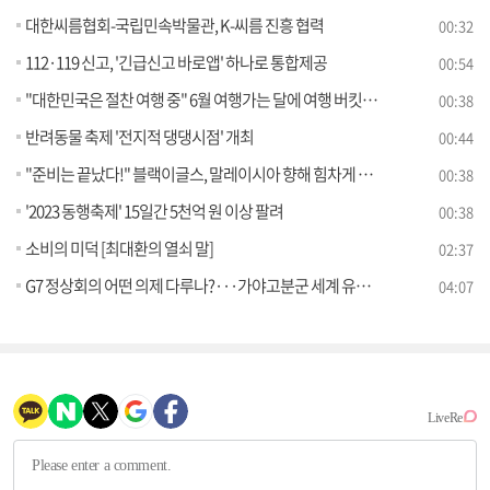
대한씨름협회-국립민속박물관, K-씨름 진흥 협력
00:32
112·119 신고, '긴급신고 바로앱' 하나로 통합제공
00:54
"대한민국은 절찬 여행 중" 6월 여행가는 달에 여행 버킷리스트 완성하세요
00:38
반려동물 축제 '전지적 댕댕시점' 개최
00:44
"준비는 끝났다!" 블랙이글스, 말레이시아 향해 힘차게 이륙
00:38
'2023 동행축제' 15일간 5천억 원 이상 팔려
00:38
소비의 미덕 [최대환의 열쇠 말]
02:37
G7 정상회의 어떤 의제 다루나?···가야고분군 세계 유산 확실시 [S&News]
04:07