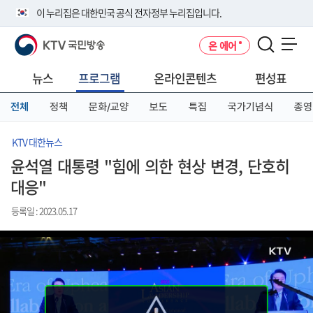
본
메
전
이 누리집은 대한민국 공식 전자정부 누리집입니다.
문
뉴
체
바
바
메
KTV 국민방송
온 에어
로
로
뉴
공식 누리집 주소 확인하기
메뉴 열기
가
가
바
go.kr 주소를 사용하는 누리집은 대한민국 정부기관이 관리하는 누리집입
기
기
로
뉴스
프로그램
온라인콘텐츠
편성표
니다.
가
이밖에 or.kr 또는 .kr등 다른 도메인 주소를 사용하고 있다면 아래 URL에
기
전체
정책
문화/교양
보도
특집
국가기념식
종영
서 도메인 주소를 확인해 보세요
운영중인 공식 누리집보기
KTV 대한뉴스
윤석열 대통령 "힘에 의한 현상 변경, 단호히
대응"
등록일 : 2023.05.17