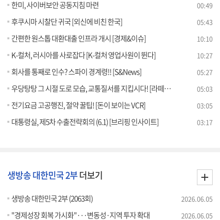
한미, 사이버보안 공동지침 마련
00:49
후쿠시마 시찰단 귀국 [외신에 비친 한국]
05:43
간편한 원스톱 대환대출 인프라 개시 [경제&이슈]
10:10
K-컬처, 러시아를 사로잡다 [K-컬처 영업사원이 뛴다]
10:27
회사를 통째로 인수? 스파이 경계령!! [S&News]
05:27
우당탕탕 그 시절 도로 모습, 교통질서를 지킵시다! [라떼는 뉴우스]
05:03
전기요금 고공행진, 절약 꿀팁! [돈이 보이는 VCR]
03:05
대통령실, 제5차 수출전략회의 (6.1) [브리핑 인사이트]
03:17
생방송 대한민국 2부
더보기
생방송 대한민국 2부 (2063회)
2026.06.05
"경제성장 회복 가시화"···변동성·지역 투자 확대
2026.06.05