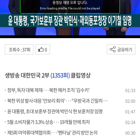
조회수 : 37회
0
공유하기
생방송 대한민국 2부
(1353회)
클립영상
정부, 독자 대북 제재···북한 해커 조직 '김수키'
01:33
북한 위성 발사 대응 '안보리 회의'···"우방국과 긴밀히 소통"
02:00
윤 대통령, 초대 보훈부 장관에 박민식 현 보훈처장 임명
01:47
5월 소비자물가 3.3% 상승···19개월 만에 최저
02:24
제5회 마약류대책협의회···'펜타닐' 관리 방안 논의
00:30