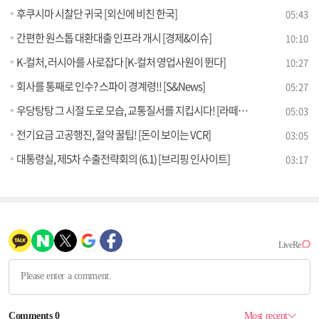
후쿠시마 시찰단 귀국 [외신에 비친 한국]
05:43
간편한 원스톱 대환대출 인프라 개시 [경제&이슈]
10:10
K-컬처, 러시아를 사로잡다 [K-컬처 영업사원이 뛴다]
10:27
회사를 통째로 인수? 스파이 경계령!! [S&News]
05:27
우당탕탕 그 시절 도로 모습, 교통질서를 지킵시다! [라떼는 뉴우스]
05:03
전기요금 고공행진, 절약 꿀팁! [돈이 보이는 VCR]
03:05
대통령실, 제5차 수출전략회의 (6.1) [브리핑 인사이트]
03:17