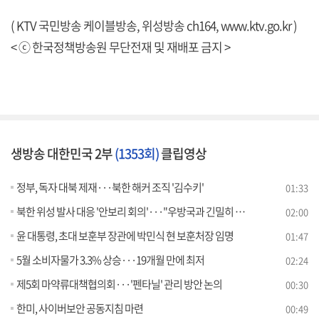
( KTV 국민방송 케이블방송, 위성방송 ch164,
www.ktv.go.kr
)
< ⓒ 한국정책방송원 무단전재 및 재배포 금지 >
생방송 대한민국 2부
(1353회)
클립영상
정부, 독자 대북 제재···북한 해커 조직 '김수키'
01:33
북한 위성 발사 대응 '안보리 회의'···"우방국과 긴밀히 소통"
02:00
윤 대통령, 초대 보훈부 장관에 박민식 현 보훈처장 임명
01:47
5월 소비자물가 3.3% 상승···19개월 만에 최저
02:24
제5회 마약류대책협의회···'펜타닐' 관리 방안 논의
00:30
한미, 사이버보안 공동지침 마련
00:49