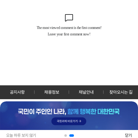
공지사항
채용정보
채널안내
찾아오시는 길
30128 세종특별자치시 정부2청사로 13 한국정책방송원 KTV
TEL: 044-204-8000
Copyrightⓒ KTV 국민방송 All Rights Reserved.
PC버전
앱 다운로드
오늘 하루 보지 않기
닫기