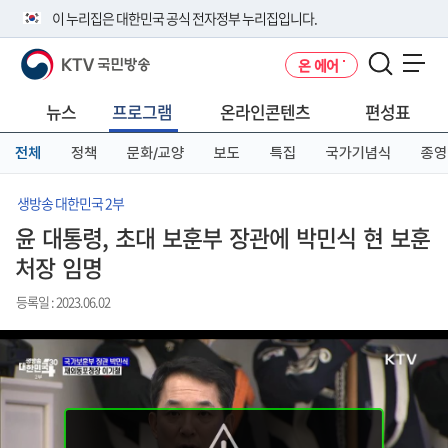
본
메
전
이 누리집은 대한민국 공식 전자정부 누리집입니다.
문
뉴
체
바
바
메
KTV 국민방송
온 에어
로
로
뉴
공식 누리집 주소 확인하기
메뉴 열기
가
가
바
go.kr 주소를 사용하는 누리집은 대한민국 정부기관이 관리하는 누리집입
기
기
로
뉴스
프로그램
온라인콘텐츠
편성표
니다.
가
이밖에 or.kr 또는 .kr등 다른 도메인 주소를 사용하고 있다면 아래 URL에
기
전체
정책
문화/교양
보도
특집
국가기념식
종영
서 도메인 주소를 확인해 보세요
운영중인 공식 누리집보기
생방송 대한민국 2부
윤 대통령, 초대 보훈부 장관에 박민식 현 보훈
처장 임명
등록일 : 2023.06.02