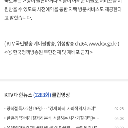
국토부는 거동이 불편하거나 외출이 어려운 이들도 서비스를 지
원받을 수 있도록 사전예약을 통한 자택 방문서비스도 제공한다
고 밝혔습니다.
( KTV 국민방송 케이블방송, 위성방송 ch164,
www.ktv.go.kr
)
< ⓒ 한국정책방송원 무단전재 및 재배포 금지 >
KTV 대한뉴스
(1283회)
클립영상
광복절 특사 2천176명···"경제 회복·사회적 약자 배려"
02:28
한 총리 "잼버리 철저히 분석, 성찰하는 시간 가질 것" [뉴스의 맥]
05:03
윤석열 대통령 "잼버리 무난하게 마무리···국민께 감사"
00:29