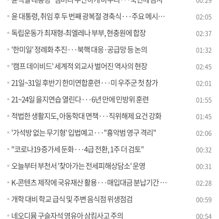
윤 대통령, 취임 후 두 번째 광복절 경축식···주요 메시지는?
02:05
독립운동가 최재형-최엘레나 부부, 현충원에 합장
02:37
'한미일' 정례화 추진···북핵 대응·공급망 등 논의
01:32
'캠프 데이비드' 세계적 외교사 벌어진 역사의 현장
02:45
21일~31일 후반기 한미연합훈련···미 우주군 첫 참가
02:01
21~24일 을지연습 열린다···6년 만에 민방위 훈련
01:55
적법한 생활지도, 아동학대 면책···직위해제 요건 강화
01:45
'가석방 없는 무기형' 입법예고···"흉악범 영구 격리"
02:06
"코로나19 증가세 둔화···4급 전환, 1주 더 검토"
00:32
오늘부터 부천서 '찾아가는 전세피해상담소' 운영
00:31
K-콘텐츠 제작에 국유재산 활용···매입대금 분납기간 연장
02:28
개학 대비 학교 급식 및 주변 음식점 위생점검
00:59
네오디뮴 구슬자석 영유아 삼킴사고 주의
00:54