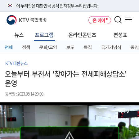
본
메
전
이 누리집은 대한민국 공식 전자정부 누리집입니다.
문
뉴
체
바
바
메
KTV 국민방송
온 에어
로
로
뉴
공식 누리집 주소 확인하기
메뉴 열기
가
가
바
go.kr 주소를 사용하는 누리집은 대한민국 정부기관이 관리하는 누리집입
기
기
로
뉴스
프로그램
온라인콘텐츠
편성표
니다.
가
이밖에 or.kr 또는 .kr등 다른 도메인 주소를 사용하고 있다면 아래 URL에
기
전체
정책
문화/교양
보도
특집
국가기념식
종영
서 도메인 주소를 확인해 보세요
운영중인 공식 누리집보기
KTV 대한뉴스
오늘부터 부천서 '찾아가는 전세피해상담소'
운영
등록일 : 2023.08.14 20:00