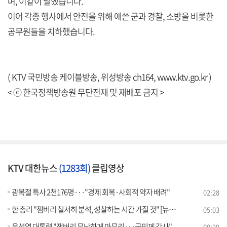
며, 이같이 말했습니다.
이어 각종 행사에서 안전을 위해 애쓴 군과 경찰, 소방을 비롯한
공무원들을 치하했습니다.
( KTV 국민방송 케이블방송, 위성방송 ch164,
www.ktv.go.kr
)
< ⓒ 한국정책방송원 무단전재 및 재배포 금지 >
KTV 대한뉴스
(1283회)
클립영상
광복절 특사 2천176명···"경제 회복·사회적 약자 배려"
02:28
한 총리 "잼버리 철저히 분석, 성찰하는 시간 가질 것" [뉴스의 맥]
05:03
윤석열 대통령 "잼버리 무난하게 마무리···국민께 감사"
00:29