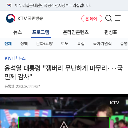
본
메
전
이 누리집은 대한민국 공식 전자정부 누리집입니다.
문
뉴
체
바
바
메
KTV 국민방송
온 에어
로
로
뉴
공식 누리집 주소 확인하기
메뉴 열기
가
가
바
go.kr 주소를 사용하는 누리집은 대한민국 정부기관이 관리하는 누리집입
기
기
로
뉴스
프로그램
온라인콘텐츠
편성표
니다.
가
이밖에 or.kr 또는 .kr등 다른 도메인 주소를 사용하고 있다면 아래 URL에
기
전체
정책
문화/교양
보도
특집
국가기념식
종영
서 도메인 주소를 확인해 보세요
운영중인 공식 누리집보기
KTV 대한뉴스
윤석열 대통령 "잼버리 무난하게 마무리···국
민께 감사"
등록일 : 2023.08.14 19:57