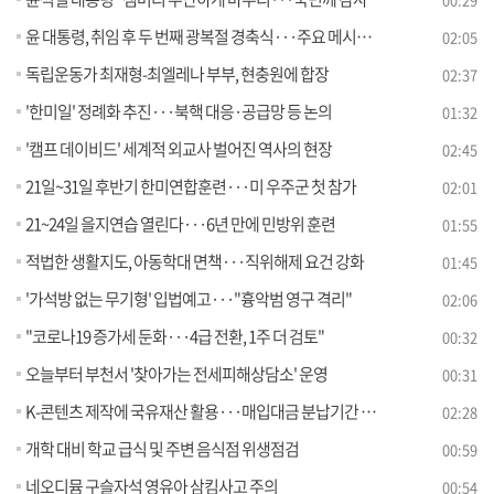
윤 대통령, 취임 후 두 번째 광복절 경축식···주요 메시지는?
02:05
독립운동가 최재형-최엘레나 부부, 현충원에 합장
02:37
'한미일' 정례화 추진···북핵 대응·공급망 등 논의
01:32
'캠프 데이비드' 세계적 외교사 벌어진 역사의 현장
02:45
21일~31일 후반기 한미연합훈련···미 우주군 첫 참가
02:01
21~24일 을지연습 열린다···6년 만에 민방위 훈련
01:55
적법한 생활지도, 아동학대 면책···직위해제 요건 강화
01:45
'가석방 없는 무기형' 입법예고···"흉악범 영구 격리"
02:06
"코로나19 증가세 둔화···4급 전환, 1주 더 검토"
00:32
오늘부터 부천서 '찾아가는 전세피해상담소' 운영
00:31
K-콘텐츠 제작에 국유재산 활용···매입대금 분납기간 연장
02:28
개학 대비 학교 급식 및 주변 음식점 위생점검
00:59
네오디뮴 구슬자석 영유아 삼킴사고 주의
00:54