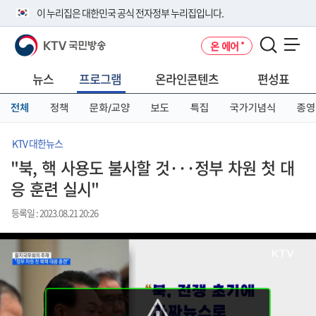
본
메
전
이 누리집은 대한민국 공식 전자정부 누리집입니다.
문
뉴
체
바
바
메
KTV 국민방송
온 에어
로
로
뉴
공식 누리집 주소 확인하기
메뉴 열기
가
가
바
go.kr 주소를 사용하는 누리집은 대한민국 정부기관이 관리하는 누리집입
기
기
로
뉴스
프로그램
온라인콘텐츠
편성표
니다.
가
이밖에 or.kr 또는 .kr등 다른 도메인 주소를 사용하고 있다면 아래 URL에
기
전체
정책
문화/교양
보도
특집
국가기념식
종영
서 도메인 주소를 확인해 보세요
운영중인 공식 누리집보기
KTV 대한뉴스
"북, 핵 사용도 불사할 것···정부 차원 첫 대
응 훈련 실시"
등록일 : 2023.08.21 20:26