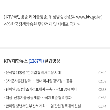
( KTV 국민방송 케이블방송, 위성방송 ch164,
www.ktv.go.kr
)
< ⓒ 한국정책방송원 무단전재 및 재배포 금지 >
KTV 대한뉴스
(1287회)
클립영상
윤석열 대통령 "한미일 협력 새로운 시대"
02:10
3자 군사훈련 강화···연내 미사일 경보정보 공유
02:39
한미일 공급망 조기경보체계 구축···정보 공유 확대
02:38
핵심·신흥기술 공동개발···국제표준 협력 강화
02:56
한미일 청년서밋 부산서 개최···암 관련 정책대화 신설
01:44