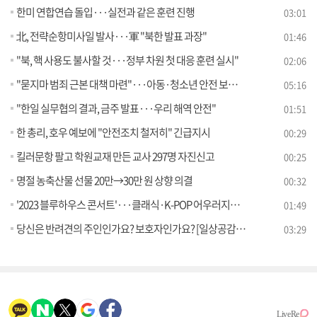
한미 연합연습 돌입···실전과 같은 훈련 진행
03:01
北, 전략순항미사일 발사···軍 "북한 발표 과장"
01:46
"북, 핵 사용도 불사할 것···정부 차원 첫 대응 훈련 실시"
02:06
"묻지마 범죄 근본 대책 마련"···아동·청소년 안전 보장 [뉴스의 맥]
05:16
"한일 실무협의 결과, 금주 발표···우리 해역 안전"
01:51
한 총리, 호우 예보에 "안전조치 철저히" 긴급지시
00:29
킬러문항 팔고 학원교재 만든 교사 297명 자진신고
00:25
명절 농축산물 선물 20만→30만 원 상향 의결
00:32
'2023 블루하우스 콘서트'···클래식·K-POP 어우러지는 밤
01:49
당신은 반려견의 주인인가요? 보호자인가요? [일상공감365]
03:29