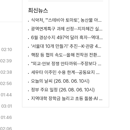
최신뉴스
식약처, "'스테비아 토마토', 농산물 아닌 가공식품"
광역연계특구 과제 선정···지자체간 실증 협력 확대
6월 경상수지 497억 달러 흑자···역대 최대
'서울대 10개 만들기' 추진···K-관광 4천만 시대 준비
02:10
핵잠 등 협의 속도···올해 전작권 전환시기 결정 추진
02:39
"외교·안보 정쟁 안타까워···주장보다 실천 중요"
02:38
세우타 이주민 수용 한계···공동묘지 임시 거처 [월드 투데이]
오늘의 날씨 (26. 08. 06. 10시)
02:56
정부 주요 일정 (26. 08. 06. 10시)
01:44
지역대학 장학금 늘리고 초등 돌봄·AI 교육 확대
03:01
01:46
02:06