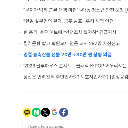
"묻지마 범죄 근본 대책 마련"···아동·청소년 안전 보장 
"한일 실무협의 결과, 금주 발표···우리 해역 안전"
한 총리, 호우 예보에 "안전조치 철저히" 긴급지시
킬러문항 팔고 학원교재 만든 교사 297명 자진신고
명절 농축산물 선물 20만→30만 원 상향 의결
'2023 블루하우스 콘서트'···클래식·K-POP 어우러지는
당신은 반려견의 주인인가요? 보호자인가요? [일상공감