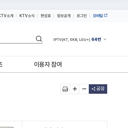
KTV소개
KTV소식
편성표
정보공개
로그인
모바일
164번
스카이라이프
검색
64번
채널안내 펼쳐
IPTV(KT, SKB, LGU+)
164번
스카이라이프
64번
IPTV(KT, SKB, LGU+)
츠
이용자 참여
164번
스카이라이프
공유