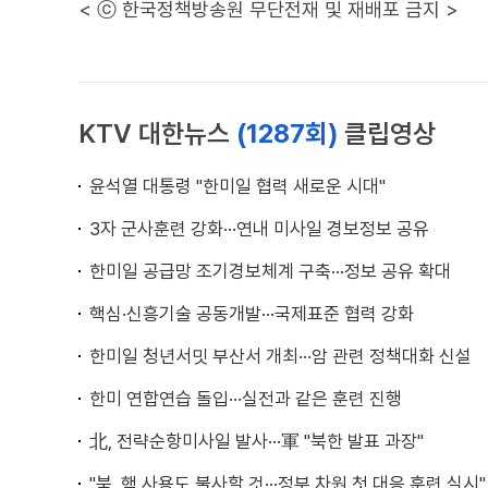
< ⓒ 한국정책방송원 무단전재 및 재배포 금지 >
KTV 대한뉴스
(1287회)
클립영상
윤석열 대통령 "한미일 협력 새로운 시대"
3자 군사훈련 강화···연내 미사일 경보정보 공유
한미일 공급망 조기경보체계 구축···정보 공유 확대
핵심·신흥기술 공동개발···국제표준 협력 강화
한미일 청년서밋 부산서 개최···암 관련 정책대화 신설
한미 연합연습 돌입···실전과 같은 훈련 진행
北, 전략순항미사일 발사···軍 "북한 발표 과장"
"북, 핵 사용도 불사할 것···정부 차원 첫 대응 훈련 실시"