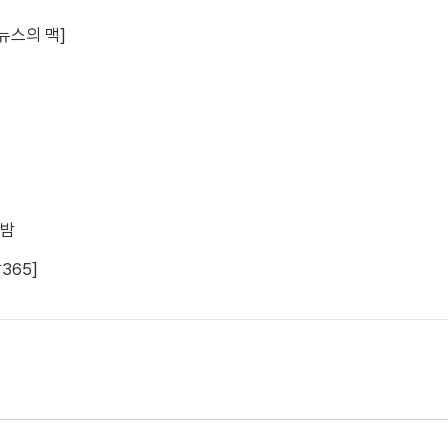
[뉴스의 맥]
 밤
365]