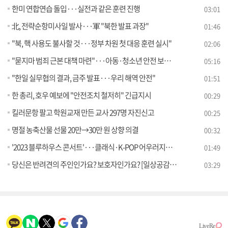
한미 연합연습 돌입···실전과 같은 훈련 진행
03:01
北, 전략순항미사일 발사···軍 "북한 발표 과장"
01:46
"북, 핵 사용도 불사할 것···정부 차원 첫 대응 훈련 실시"
02:06
"묻지마 범죄 근본 대책 마련"···아동·청소년 안전 보장 [뉴스의 맥]
05:16
"한일 실무협의 결과, 금주 발표···우리 해역 안전"
01:51
한 총리, 호우 예보에 "안전조치 철저히" 긴급지시
00:29
킬러문항 팔고 학원교재 만든 교사 297명 자진신고
00:25
명절 농축산물 선물 20만→30만 원 상향 의결
00:32
'2023 블루하우스 콘서트'···클래식·K-POP 어우러지는 밤
01:49
당신은 반려견의 주인인가요? 보호자인가요? [일상공감365]
03:29