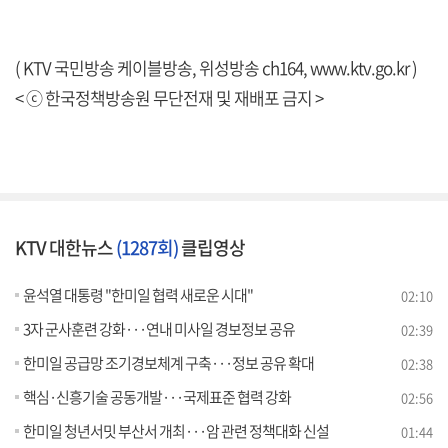
( KTV 국민방송 케이블방송, 위성방송 ch164,
www.ktv.go.kr
)
< ⓒ 한국정책방송원 무단전재 및 재배포 금지 >
KTV 대한뉴스
(1287회)
클립영상
윤석열 대통령 "한미일 협력 새로운 시대"
02:10
3자 군사훈련 강화···연내 미사일 경보정보 공유
02:39
한미일 공급망 조기경보체계 구축···정보 공유 확대
02:38
핵심·신흥기술 공동개발···국제표준 협력 강화
02:56
한미일 청년서밋 부산서 개최···암 관련 정책대화 신설
01:44