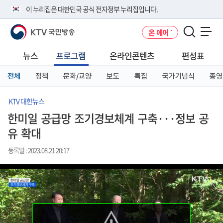
본
메
전
이 누리집은 대한민국 공식 전자정부 누리집입니다.
문
뉴
체
바
바
메
KTV 국민방송
온 에어
로
로
뉴
공식 누리집 주소 확인하기
메뉴 열기
가
가
바
go.kr 주소를 사용하는 누리집은 대한민국 정부기관이 관리하는 누리집입
기
기
로
뉴스
프로그램
온라인콘텐츠
편성표
니다.
가
이밖에 or.kr 또는 .kr등 다른 도메인 주소를 사용하고 있다면 아래 URL에
기
전체
정책
문화/교양
보도
특집
국가기념식
종영
서 도메인 주소를 확인해 보세요
운영중인 공식 누리집보기
KTV 대한뉴스
한미일 공급망 조기경보체계 구축···정보 공
유 확대
등록일 : 2023.08.21 20:17