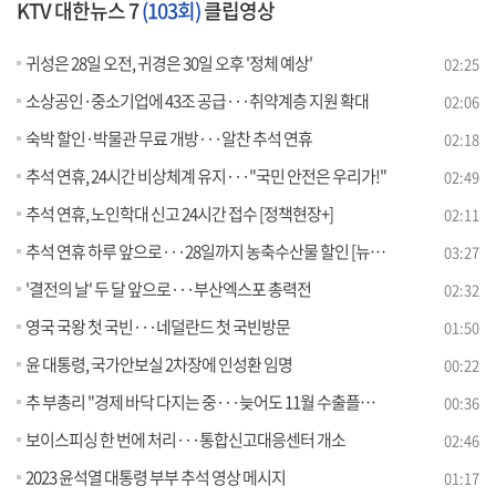
KTV 대한뉴스 7
(103회)
클립영상
귀성은 28일 오전, 귀경은 30일 오후 '정체 예상'
02:25
소상공인·중소기업에 43조 공급···취약계층 지원 확대
02:06
숙박 할인·박물관 무료 개방···알찬 추석 연휴
02:18
추석 연휴, 24시간 비상체계 유지···"국민 안전은 우리가!"
02:49
추석 연휴, 노인학대 신고 24시간 접수 [정책현장+]
02:11
추석 연휴 하루 앞으로···28일까지 농축수산물 할인 [뉴스의 맥]
03:27
'결전의 날' 두 달 앞으로···부산엑스포 총력전
02:32
영국 국왕 첫 국빈···네덜란드 첫 국빈방문
01:50
윤 대통령, 국가안보실 2차장에 인성환 임명
00:22
추 부총리 "경제 바닥 다지는 중···늦어도 11월 수출플러스"
00:36
보이스피싱 한 번에 처리···통합신고대응센터 개소
02:46
2023 윤석열 대통령 부부 추석 영상 메시지
01:17