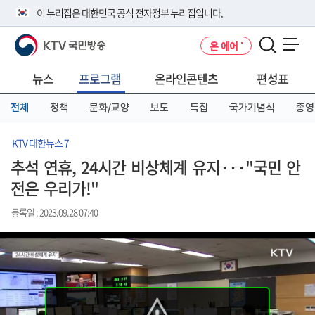
본
메
전
이 누리집은 대한민국 공식 전자정부 누리집입니다.
문
뉴
체
바
바
메
KTV 국민방송
온 에어
로
로
뉴
공식 누리집 주소 확인하기
메뉴 열기
가
가
바
go.kr 주소를 사용하는 누리집은 대한민국 정부기관이 관리하는 누리집입
기
기
로
뉴스
프로그램
온라인콘텐츠
편성표
니다.
가
이밖에 or.kr 또는 .kr등 다른 도메인 주소를 사용하고 있다면 아래 URL에
기
전체
정책
문화/교양
보도
특집
국가기념식
종영
서 도메인 주소를 확인해 보세요
운영중인 공식 누리집보기
KTV 대한뉴스 7
추석 연휴, 24시간 비상체계 유지···"국민 안
전은 우리가!"
등록일 : 2023.09.28 07:40