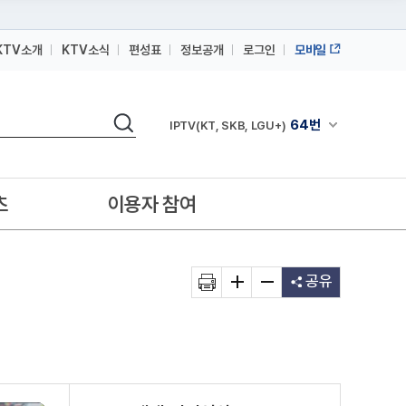
KTV소개
KTV소식
편성표
정보공개
로그인
모바일
164번
스카이라이프
검색
64번
채널안내 펼쳐
IPTV(KT, SKB, LGU+)
164번
스카이라이프
64번
IPTV(KT, SKB, LGU+)
츠
이용자 참여
164번
스카이라이프
공유