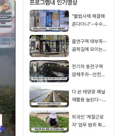
프로그램내 인기영상
"불법사채 해결해
준다더니"···수수료
만 '홀랑'
흡연구역 태부족···
골목길에 모이는
'흡연 난민'
전기차 충전구역
얌체주차···안전신
문고 간편 신고
다 쓴 태양광 패널
재활용 늘린다···폐
패널 관리 방안 발
표
외국인 '계절근로
자' 업무 범위 확대·
··체류 자격 상한 연