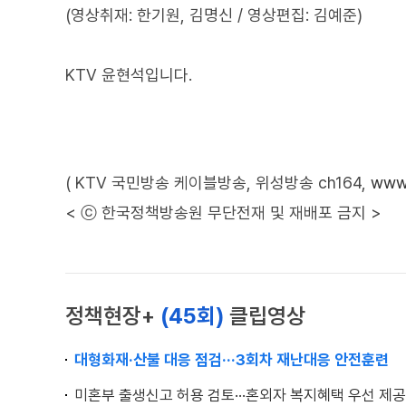
(영상취재: 한기원, 김명신 / 영상편집: 김예준)
KTV 윤현석입니다.
( KTV 국민방송 케이블방송, 위성방송 ch164,
www.
< ⓒ 한국정책방송원 무단전재 및 재배포 금지 >
정책현장+
(45회)
클립영상
대형화재·산불 대응 점검···3회차 재난대응 안전훈련
미혼부 출생신고 허용 검토···혼외자 복지혜택 우선 제공