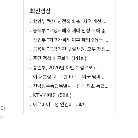
최신영상
행안부 "방재안전직 확충, 처우 개선 등 위한 제도개선 추진"
농식부 "고랭지배추 재배 안정 위해 총력···배추가격 점차 안정세"
산업부 "최고가격제 이후 폐업주유소 증가? 사실 아냐"
금융위 "공공기관 부실채권, 모두 재정으로 보전되는 것 아냐"
주간 정책 바로보기 (141회)
통일부, 2026년 하반기 업무보고
이 대통령 '지구 한 바퀴'···미국·남미 순방 성과는? / AX 대전환의 시대! 국민 위한 적극 행정은?
전남광주통합특별시 - 전국 최초 통합돌봄 모델
KTV 이매진 (58회)
아르바이트생 인건비 누락!
다.
"