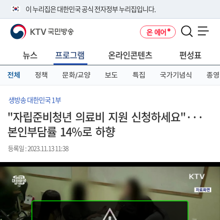
본
메
전
이 누리집은 대한민국 공식 전자정부 누리집입니다.
문
뉴
체
바
바
메
KTV 국민방송
온 에어
로
로
뉴
공식 누리집 주소 확인하기
메뉴 열기
가
가
바
go.kr 주소를 사용하는 누리집은 대한민국 정부기관이 관리하는 누리집입
기
기
로
뉴스
프로그램
온라인콘텐츠
편성표
니다.
가
이밖에 or.kr 또는 .kr등 다른 도메인 주소를 사용하고 있다면 아래 URL에
기
전체
정책
문화/교양
보도
특집
국가기념식
종영
서 도메인 주소를 확인해 보세요
운영중인 공식 누리집보기
생방송 대한민국 1부
"자립준비청년 의료비 지원 신청하세요"···
본인부담률 14%로 하향
등록일 : 2023.11.13 11:38