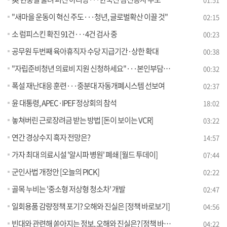
"새마을 운동이 혁신 주도···청년, 글로벌확산 이끌 것"
02:15
소 럼피스킨 확진 91건···4건 검사 중
00:23
공무원 두번째 육아휴직자 수당 지급기간·상한 확대
00:38
"자립준비청년 의료비 지원 신청하세요"···본인부담률 14%로 하향
00:32
폭설 재난대응 훈련···중분대 자동개폐시스템 선보여
02:37
윤 대통령, APEC·IPEF 정상회의 참석
18:02
놓쳐버린 근로장려금 받는 방법 [돈이 보이는 VCR]
03:22
연간 경상수지 흑자 전망은?
14:57
가자 최대 의료시설 '알시파 병원' 폐쇄 [월드 투데이]
07:44
군인사법 개정안 [오늘의 PICK]
02:22
골목 누비는 '중소형 저상형 청소차' 개발
02:47
일회용품 감량정책 포기? 오해와 진실은 [정책 바로보기]
04:56
빈대와 관련해 쏟아지는 정보, 오해와 진실은? [정책 바로보기]
04:22