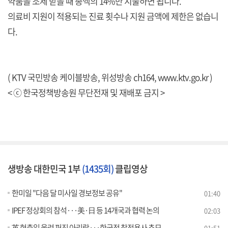
약품을 조제 받을 때 총액의 14%만 지불하면 됩니다.
의료비 지원이 적용되는 진료 횟수나 지원 금액에 제한은 없습니
다.
( KTV 국민방송 케이블방송, 위성방송 ch164,
www.ktv.go.kr
)
< ⓒ 한국정책방송원 무단전재 및 재배포 금지 >
생방송 대한민국 1부
(1435회)
클립영상
한미일 "다음 달 미사일 경보정보 공유"
01:40
IPEF 정상회의 참석···美·日 등 14개국과 협력 논의
02:03
英 현충일 울려 퍼진 아리랑···한국전 참전용사 추모
01:51