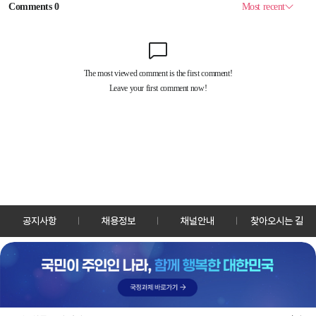
공지사항
채용정보
채널안내
찾아오시는 길
30128 세종특별자치시 정부2청사로 13 한국정책방송원 KTV
TEL: 044-204-8000
Copyrightⓒ KTV 국민방송 All Rights Reserved.
PC버전
앱 다운로드