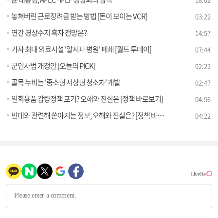
놓쳐버린 근로장려금 받는 방법 [돈이 보이는 VCR]
03:22
연간 경상수지 흑자 전망은?
14:57
가자 최대 의료시설 '알시파 병원' 폐쇄 [월드 투데이]
07:44
군인사법 개정안 [오늘의 PICK]
02:22
골목 누비는 '중소형 저상형 청소차' 개발
02:47
일회용품 감량정책 포기? 오해와 진실은 [정책 바로보기]
04:56
빈대와 관련해 쏟아지는 정보, 오해와 진실은? [정책 바로보기]
04:22