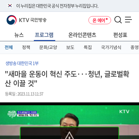
본
메
전
이 누리집은 대한민국 공식 전자정부 누리집입니다.
문
뉴
체
바
바
메
KTV 국민방송
온 에어
로
로
뉴
공식 누리집 주소 확인하기
메뉴 열기
가
가
바
go.kr 주소를 사용하는 누리집은 대한민국 정부기관이 관리하는 누리집입
기
기
로
뉴스
프로그램
온라인콘텐츠
편성표
니다.
가
이밖에 or.kr 또는 .kr등 다른 도메인 주소를 사용하고 있다면 아래 URL에
기
전체
정책
문화/교양
보도
특집
국가기념식
종영
서 도메인 주소를 확인해 보세요
운영중인 공식 누리집보기
생방송 대한민국 1부
"새마을 운동이 혁신 주도···청년, 글로벌확
산 이끌 것"
등록일 : 2023.11.13 11:37