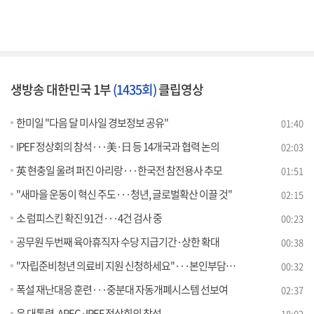
생방송 대한민국 1부
(1435회)
클립영상
한미일 "다음 달 미사일 경보정보 공유"
01:40
IPEF 정상회의 참석···美·日 등 14개국과 협력 논의
02:03
英 현충일 울려 퍼진 아리랑···한국전 참전용사 추모
01:51
"새마을 운동이 혁신 주도···청년, 글로벌확산 이끌 것"
02:15
소 럼피스킨 확진 91건···4건 검사 중
00:23
공무원 두번째 육아휴직자 수당 지급기간·상한 확대
00:38
"자립준비청년 의료비 지원 신청하세요"···본인부담률 14%로 하향
00:32
폭설 재난대응 훈련···중분대 자동개폐시스템 선보여
02:37
윤 대통령, APEC·IPEF 정상회의 참석
18:02