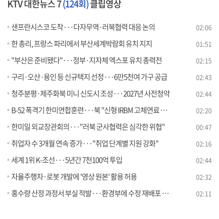
KTV 대한뉴스 7
(124회)
클립영상
샌프란시스코 도착···다자무역·러북협력 대응 논의
02:06
한 총리, 프랑스 파리에서 부산세계박람회 유치 지지
01:51
"부산은 준비됐다"···정부·지자체 엑스포 유치 총력전
02:15
구리·오산·용인 등 신규택지 선정···6만5천여 가구 공급
02:43
청주분평·제주화북 미니 신도시 조성···2027년 사전청약
02:44
B-52 폭격기 한미연합훈련···북 "신형 IRBM 고체연료 엔진 시험"
02:20
한미일 외교장관회의···"러북 군사협력은 심각한 위협"
00:47
취업자 수 3개월 연속 증가···"취업 단계별 지원 강화"
02:16
세계 1위 K-조선···5년간 7천100억 투입
02:44
자율주행차·로봇 개발에 '영상 원본' 활용 허용
02:32
홍수량 산정 과정서 부실 적발···환경부에 수정 재배포 통보
02:11