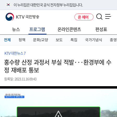
본
메
전
이 누리집은 대한민국 공식 전자정부 누리집입니다.
문
뉴
체
바
바
메
KTV 국민방송
온 에어
로
로
뉴
공식 누리집 주소 확인하기
메뉴 열기
가
가
바
go.kr 주소를 사용하는 누리집은 대한민국 정부기관이 관리하는 누리집입
기
기
로
뉴스
프로그램
온라인콘텐츠
편성표
니다.
가
이밖에 or.kr 또는 .kr등 다른 도메인 주소를 사용하고 있다면 아래 URL에
기
전체
정책
문화/교양
보도
특집
국가기념식
종영
서 도메인 주소를 확인해 보세요
운영중인 공식 누리집보기
KTV 대한뉴스 7
홍수량 산정 과정서 부실 적발···환경부에 수
정 재배포 통보
등록일 : 2023.11.16 09:43