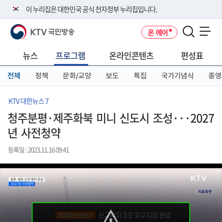
본
메
전
이 누리집은 대한민국 공식 전자정부 누리집입니다.
문
뉴
체
바
바
메
KTV 국민방송
온 에어
로
로
뉴
공식 누리집 주소 확인하기
메뉴 열기
가
가
바
go.kr 주소를 사용하는 누리집은 대한민국 정부기관이 관리하는 누리집입
기
기
로
뉴스
프로그램
온라인콘텐츠
편성표
니다.
가
이밖에 or.kr 또는 .kr등 다른 도메인 주소를 사용하고 있다면 아래 URL에
기
전체
정책
문화/교양
보도
특집
국가기념식
종영
서 도메인 주소를 확인해 보세요
운영중인 공식 누리집보기
KTV 대한뉴스 7
청주분평·제주화북 미니 신도시 조성···2027
년 사전청약
등록일 : 2023.11.16 09:41