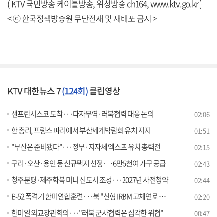
( KTV 국민방송 케이블방송, 위성방송 ch164,
www.ktv.go.kr
)
< ⓒ 한국정책방송원 무단전재 및 재배포 금지 >
KTV 대한뉴스 7
(124회)
클립영상
샌프란시스코 도착···다자무역·러북협력 대응 논의
02:06
한 총리, 프랑스 파리에서 부산세계박람회 유치 지지
01:51
"부산은 준비됐다"···정부·지자체 엑스포 유치 총력전
02:15
구리·오산·용인 등 신규택지 선정···6만5천여 가구 공급
02:43
청주분평·제주화북 미니 신도시 조성···2027년 사전청약
02:44
B-52 폭격기 한미연합훈련···북 "신형 IRBM 고체연료 엔진 시험"
02:20
한미일 외교장관회의···"러북 군사협력은 심각한 위협"
00:47