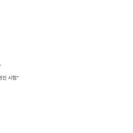
약
엔진 시험"