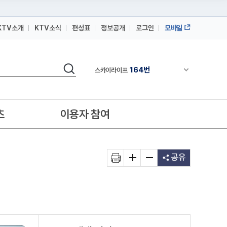
KTV소개
KTV소식
편성표
정보공개
로그인
모바일
164번
스카이라이프
검색
64번
채널안내 펼쳐
IPTV(KT, SKB, LGU+)
164번
스카이라이프
64번
IPTV(KT, SKB, LGU+)
츠
이용자 참여
164번
스카이라이프
공유