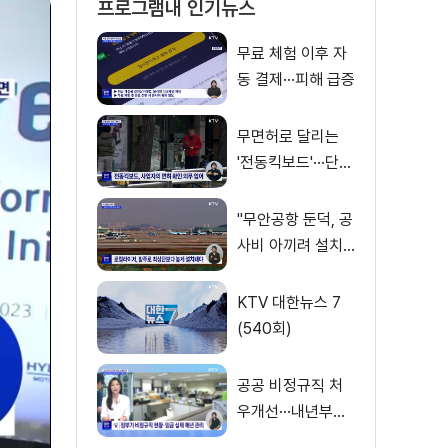
프로그램내 인기뉴스
무료 체험 이후 자
동 결제···피해 급증
무면허로 달리는
'전동킥보드'···단속
사각지대
"무안공항 둔덕, 공
사비 아끼려 설치···
활주로 경사 원인"
KTV 대한뉴스 7
(540회)
공공 비정규직 처
우개선···내년부터
'공정수당' 지급 [뉴