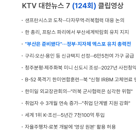
KTV 대한뉴스 7
(124회)
클립영상
샌프란시스코 도착···다자무역·러북협력 대응 논의
한 총리, 프랑스 파리에서 부산세계박람회 유치 지지
"부산은 준비됐다"···정부·지자체 엑스포 유치 총력전
구리·오산·용인 등 신규택지 선정···6만5천여 가구 공급
청주분평·제주화북 미니 신도시 조성···2027년 사전청
B-52 폭격기 한미연합훈련···북 "신형 IRBM 고체연료 
한미일 외교장관회의···"러북 군사협력은 심각한 위협"
취업자 수 3개월 연속 증가···"취업 단계별 지원 강화"
세계 1위 K-조선···5년간 7천100억 투입
자율주행차·로봇 개발에 '영상 원본' 활용 허용