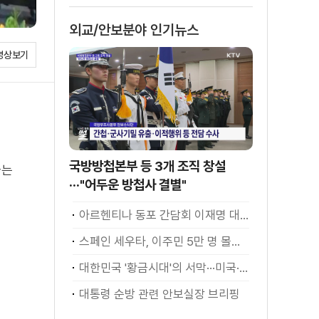
스의 맥]
외교/안보분야 인기뉴스
영상보기
국방방첩본부 등 3개 조직 창설
다는
···"어두운 방첩사 결별"
아르헨티나 동포 간담회 이재명 대통령 모두발언
스페인 세우타, 이주민 5만 명 몰려 [월드 투데이]
대한민국 '황금시대'의 서막···미국·남미 순방 성과 총정리 [정.주.행]
대통령 순방 관련 안보실장 브리핑