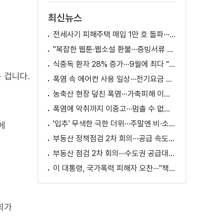
최신뉴스
전세사기 피해주택 매입 1만 호 돌파···피해 지원 속도
"복잡한 웹툰·웹소설 환불···증빙서류 요구까지"
식중독 환자 28% 증가···9월에 최다 "입추 방심 금물"
 겁니다.
폭염 속 에어컨 사용 일상···전기요금 줄이려면?
농축산 현장 덮친 폭염···가축피해 이틀 새 28만 마리↑
폭염에 악취까지 이중고···멈출 수 없는 필수노동
'입추' 무색한 극한 더위···주말엔 비·소나기
에
부동산 정책점검 2차 회의···공급 속도전 본격화하나
부동산 점검 2차 회의···수도권 공급대책 논의
이 대통령, 국가폭력 피해자 오찬···"책임지고 치유"
회가