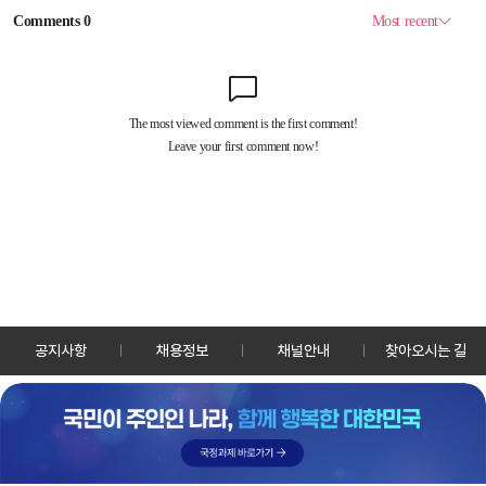
공지사항
채용정보
채널안내
찾아오시는 길
30128 세종특별자치시 정부2청사로 13 한국정책방송원 KTV
TEL: 044-204-8000
Copyrightⓒ KTV 국민방송 All Rights Reserved.
PC버전
앱 다운로드