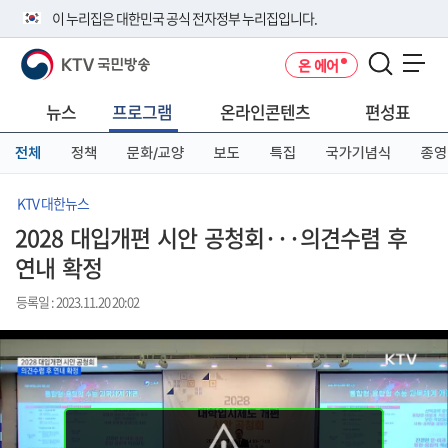
본
메
전
이 누리집은 대한민국 공식 전자정부 누리집입니다.
문
뉴
체
바
바
메
KTV 국민방송
온 에어
로
로
뉴
공식 누리집 주소 확인하기
메뉴 열기
가
가
바
go.kr 주소를 사용하는 누리집은 대한민국 정부기관이 관리하는 누리집입
기
기
로
뉴스
프로그램
온라인콘텐츠
편성표
니다.
가
이밖에 or.kr 또는 .kr등 다른 도메인 주소를 사용하고 있다면 아래 URL에
기
전체
정책
문화/교양
보도
특집
국가기념식
종영
서 도메인 주소를 확인해 보세요
운영중인 공식 누리집보기
KTV 대한뉴스
2028 대입개편 시안 공청회···의견수렴 후
연내 확정
등록일 : 2023.11.20 20:02