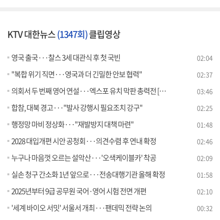
KTV 대한뉴스
(1347회)
클립영상
영국 출국···찰스 3세 대관식 후 첫 국빈
02:04
"복합 위기 직면···영국과 더 긴밀한 안보 협력"
02:37
의회서 두 번째 영어 연설···엑스포 유치 막판 총력전 [뉴스의 맥]
03:46
합참, 대북 경고···"발사 강행시 필요조치 강구"
02:25
행정망 마비 정상화···"재발방지 대책 마련"
01:48
2028 대입개편 시안 공청회···의견수렴 후 연내 확정
02:46
누구나 마음껏 오르는 설악산···'오색케이블카' 착공
02:09
실손 청구 간소화 1년 앞으로···전송대행기관 올해 확정
01:58
2025년부터 9급 공무원 국어·영어 시험 전면 개편
02:10
'세계 바이오 서밋' 서울서 개최···팬데믹 전략 논의
00:32