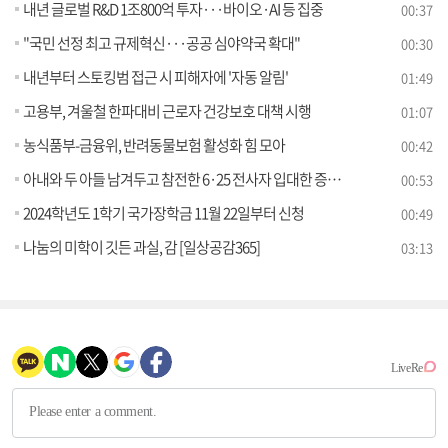
내년 글로벌 R&D 1조800억 투자···바이오·AI 등 집중
00:37
"국민 선정 최고 규제혁신···공공 심야약국 확대"
00:30
내년부터 스토킹범 접근 시 피해자에 '자동 알림'
01:49
고용부, 겨울철 한파대비 근로자 건강보호 대책 시행
01:07
농식품부-금융위, 반려동물보험 활성화 힘 모아
00:42
아내와 두 아들 남겨두고 참전한 6·25 전사자 입대한 증손자 노력으로 신원확인
00:53
2024학년도 1학기 국가장학금 11월 22일부터 신청
00:49
나눔의 미학이 깃든 과실, 감 [일상공감365]
03:13