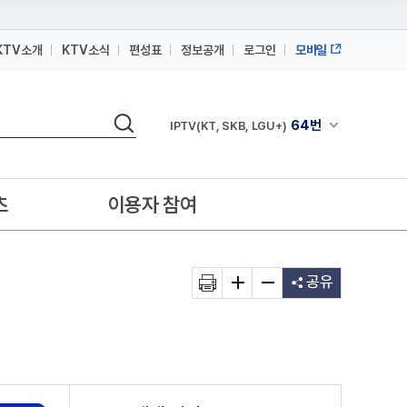
KTV소개
KTV소식
편성표
정보공개
로그인
모바일
164번
스카이라이프
64번
검색
IPTV(KT, SKB, LGU+)
채널안내 펼쳐
164번
스카이라이프
64번
IPTV(KT, SKB, LGU+)
츠
이용자 참여
164번
스카이라이프
공유