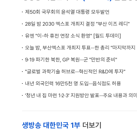
제50회 국무회의 윤석열 대통령 모두발언
28일 밤 2030 엑스포 개최지 결정 "부산 이즈 레디"
유엔 "이-하 휴전 연장 소식 환영" [월드 투데이]
오늘 밤, 부산엑스포 개최지 투표···한 총리 "마지막까지
9·19 파기한 북한, GP 복원···군 "만반의 준비"
"글로벌 과학기술 허브로···혁신적인 R&D에 투자"
내년 외국인력 16만5천 명 도입···음식점도 허용
'청년 내 집 마련 1·2·3' 지원방안 발표···주요 내용과 의
생방송 대한민국 1부
더보기