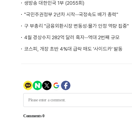
생방송 대한민국 1부 (2055회)
"국민주권정부 2년차 시작···국정속도 배가 총력"
구 부총리 "금융외환시장 변동성·물가 안정 역량 집중"
4월 경상수지 282억 달러 흑자···역대 2번째 규모
코스피, 개장 초반 4%대 급락 매도 '사이드카' 발동