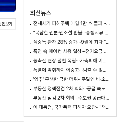
최신뉴스
전세사기 피해주택 매입 1만 호 돌파···피해 지원 속도
팝업보기
"복잡한 웹툰·웹소설 환불···증빙서류 요구까지"
식중독 환자 28% 증가···9월에 최다 "입추 방심 금물"
폭염 속 에어컨 사용 일상···전기요금 줄이려면?
농축산 현장 덮친 폭염···가축피해 이틀 새 28만 마리↑
폭염에 악취까지 이중고···멈출 수 없는 필수노동
'입추' 무색한 극한 더위···주말엔 비·소나기
부동산 정책점검 2차 회의···공급 속도전 본격화하나
부동산 점검 2차 회의···수도권 공급대책 논의
이 대통령, 국가폭력 피해자 오찬···"책임지고 치유"