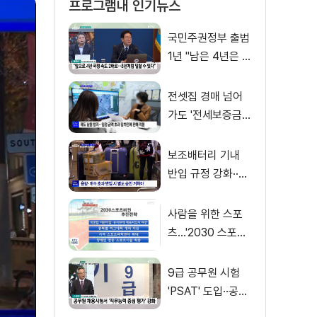
프로그램내 인기뉴스
국민주권정부 출범
1년 "남은 4년은 8
년처럼"
전셋집 경매 넘어
가도 '전세보증금'
먼저 돌려받는다
보조배터리 기내
반입 규정 강화··
·'수량·보관 제한'
사람을 위한 스포
츠…'2030 스포츠
비전' 공개
9급 공무원 시험
'PSAT' 도입··공정
채용 위한 변화는?