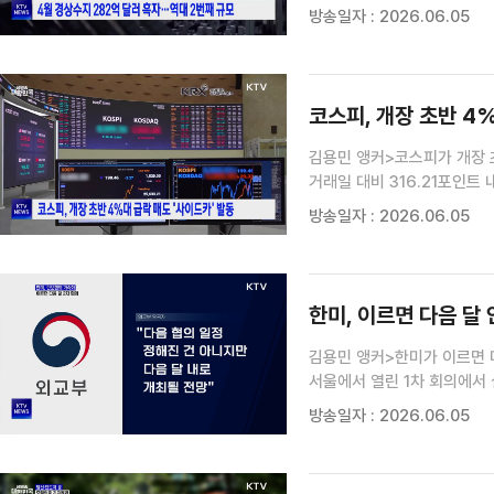
36개월 연속 흑자 행진을 이
방송일자 : 2026.06.05
이 가운데 수출이 1년 전보다 
코스피, 개장 초반 4%
김용민 앵커>코스피가 개장 
거래일 대비 316.21포인트 
1천25.64를 기록하고 있습
방송일자 : 2026.06.05
1천529원에 출발했습니다.
한미, 이르면 다음 달
김용민 앵커>한미가 이르면 다
서울에서 열린 1차 회의에서
기자입니다.문기혁 기자>한미
방송일자 : 2026.06.05
1박 2일간 서울에서 한미정상