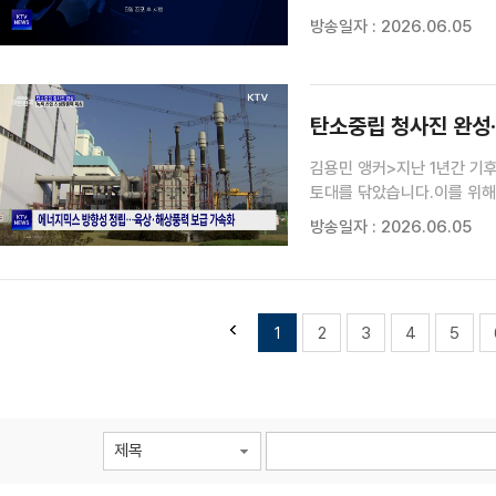
밖에도 전기차와 대형 화물차
방송일자 : 2026.06.05
조태영 기자>국토교통부가 '자
탄소중립 청사진 완성·
김용민 앵커>지난 1년간 기
토대를 닦았습니다.이를 위해
위한 성장 기반을 강화했습니
방송일자 : 2026.06.05
화석연료 의존의 고리를 끊고
1
2
3
4
5
제목