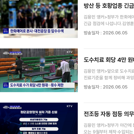
방산 등 호황업종 긴급
김용민 앵커>정부가 한화에어
긴급 점검에 나섭니다.김영훈
소홀했던 건 아닌 지 살펴봐
방송일자 : 2026.06.05
사상자를 낸 한화에어로 스페이
도수치료 회당 4만 원
김용민 앵커>앞으로 도수치료
진료기준을 함께 정비해 과잉
정유림 기자입니다.정유림 기
방송일자 : 2026.06.05
실손보험 누수의 주범으로 지
전조등 자동 점등 의무화
김용민 앵커>정부가 야간에 
오는 9월부터 제작·수입되는