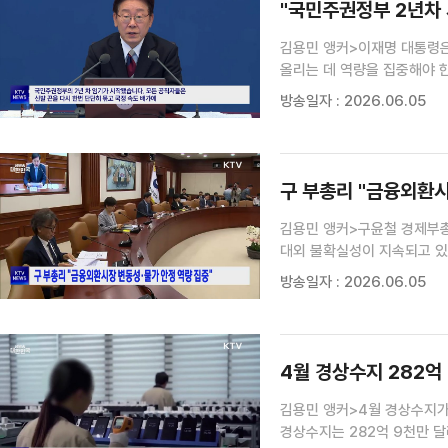
"국민주권정부 2년차 
[정책 바로보기]
김용민 앵커>이재명 대통령은
올리는 데 역량을 집중해야 
안전사고에 대비한 철저한 대
방송일자 : 2026.06.05
이혜진 기자>제36차 수석·보
구 부총리 "금융외환시
김용민 앵커>구윤철 경제부총
대외 불확실성이 지속되고 있
말했습니다.다만, 최근 경상
방송일자 : 2026.06.05
평가했습니다.정부는 앞으로 대
4월 경상수지 282억 
김용민 앵커>4월 경상수지가
경상수지는 282억 9천만 달