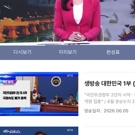
다시보기
미리보기
편성표
검색 조건
검색어 입력
검색
생방송 대한민국 1부 (
"국민주권정부 2년차 시작··
역량 집중" / 4월 경상수지 
매도 '사이드카' 발동 / 한미
방송일자 : 2026.06.05
···"감시 소홀 살펴야" / 
의무화···'스텔스 차량' 원천
날씨 (26. 06. 05. 10시
[월드 투데이] / 11만 명 '