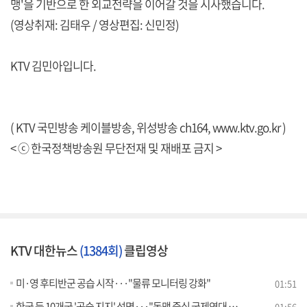
맹'을 기반으로 한 외교전략을 이어갈 것을 시사했습니다.
(영상취재: 김태우 / 영상편집: 신민정)
KTV 김민아입니다.
( KTV 국민방송 케이블방송, 위성방송 ch164,
www.ktv.go.kr
)
< ⓒ 한국정책방송원 무단전재 및 재배포 금지 >
KTV 대한뉴스
(1384회)
클립영상
미·영 후티반군 공습 시작···"물류 모니터링 강화"
01:51
한국 등 10개국 '공습 지지' 성명···"동맹 중심 국제연대 강화"
01:56