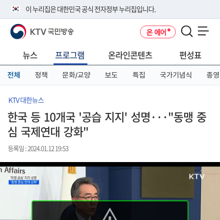
본
메
전
이 누리집은 대한민국 공식 전자정부 누리집입니다.
문
뉴
체
바
바
메
KTV 국민방송
온 에어
로
로
뉴
공식 누리집 주소 확인하기
메뉴 열기
가
가
바
go.kr 주소를 사용하는 누리집은 대한민국 정부기관이 관리하는 누리집입
기
기
로
뉴스
프로그램
온라인콘텐츠
편성표
니다.
가
이밖에 or.kr 또는 .kr등 다른 도메인 주소를 사용하고 있다면 아래 URL에
기
전체
정책
문화/교양
보도
특집
국가기념식
종영
서 도메인 주소를 확인해 보세요
운영중인 공식 누리집보기
KTV 대한뉴스
한국 등 10개국 '공습 지지' 성명···"동맹 중
심 국제연대 강화"
등록일 : 2024.01.12 19:53