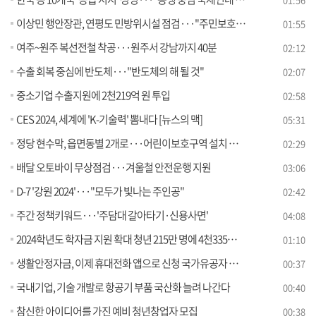
이상민 행안장관, 연평도 민방위시설 점검···"주민보호" 당부
01:55
여주~원주 복선전철 착공···원주서 강남까지 40분
02:12
수출 회복 중심에 반도체···"반도체의 해 될 것"
02:07
중소기업 수출지원에 2천219억 원 투입
02:58
CES 2024, 세계에 'K-기술력' 뽐내다 [뉴스의 맥]
05:31
정당 현수막, 읍면동별 2개로···어린이보호구역 설치 금지 [정책현장+]
02:29
배달 오토바이 무상점검···겨울철 안전운행 지원
03:06
D-7 '강원 2024'···"모두가 빛나는 주인공"
02:42
주간 정책키워드···'주담대 갈아타기·신용사면'
04:08
2024학년도 학자금 지원 확대 청년 215만 명에 4천335억 원 추가 혜택
01:10
생활안정자금, 이제 휴대전화 앱으로 신청 국가유공자 전용 온라인 즉시 대출 도입
00:37
국내기업, 기술 개발로 항공기 부품 국산화 늘려 나간다
00:40
참신한 아이디어를 가진 예비 청년창업자 모집
00:38