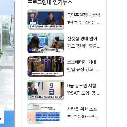
프로그램내 인기뉴스
국민주권정부 출범
1년 "남은 4년은 8
년처럼"
전셋집 경매 넘어
가도 '전세보증금'
먼저 돌려받는다
보조배터리 기내
반입 규정 강화··
·'수량·보관 제한'
9급 공무원 시험
'PSAT' 도입··공정
채용 위한 변화는?
사람을 위한 스포
츠…'2030 스포츠
비전' 공개