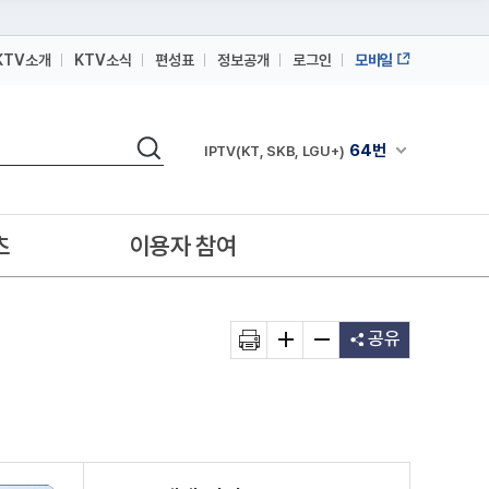
KTV소개
KTV소식
편성표
정보공개
로그인
모바일
164번
스카이라이프
검색
64번
채널안내 펼쳐
IPTV(KT, SKB, LGU+)
164번
스카이라이프
64번
IPTV(KT, SKB, LGU+)
츠
이용자 참여
164번
스카이라이프
공유