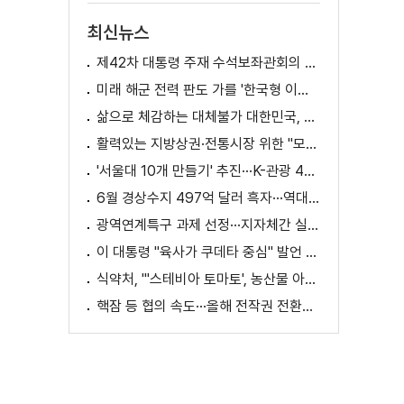
최신뉴스
제42차 대통령 주재 수석보좌관회의 이재명 대통령 모두말씀
미래 해군 전력 판도 가를 '한국형 이지스구축함' 건조 본격화 [K-정책 사용법]
삶으로 체감하는 대체불가 대한민국, 무엇이 달라지나? [정.주.행]
활력있는 지방상권·전통시장 위한 "모두의 상권 추진전략"
'서울대 10개 만들기' 추진···K-관광 4천만 시대 준비
6월 경상수지 497억 달러 흑자···역대 최대
광역연계특구 과제 선정···지자체간 실증 협력 확대
이 대통령 "육사가 쿠데타 중심" 발언 의미는?
식약처, "'스테비아 토마토', 농산물 아닌 가공식품"
핵잠 등 협의 속도···올해 전작권 전환시기 결정 추진