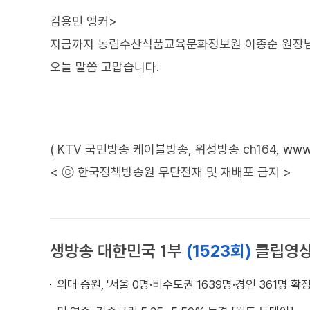
김용민 앵커>
지금까지 농림수산식품교육문화정보원 이종순 원장
오늘 말씀 고맙습니다.
( KTV 국민방송 케이블방송, 위성방송 ch164,
www.
< ⓒ 한국정책방송원 무단전재 및 재배포 금지 >
생방송 대한민국 1부
(1523회)
클립영
의대 증원, '서울 0명·비수도권 1639명·경인 361명 확정