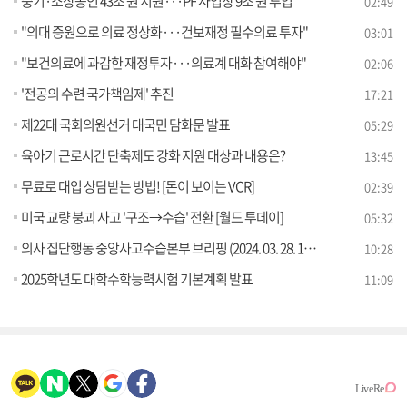
중기·소상공인 43조 원 지원···PF 사업장 9조 원 투입
02:49
"의대 증원으로 의료 정상화···건보재정 필수의료 투자"
03:01
"보건의료에 과감한 재정투자···의료계 대화 참여해야"
02:06
'전공의 수련 국가책임제' 추진
17:21
제22대 국회의원선거 대국민 담화문 발표
05:29
육아기 근로시간 단축제도 강화 지원 대상과 내용은?
13:45
무료로 대입 상담받는 방법! [돈이 보이는 VCR]
02:39
미국 교량 붕괴 사고 '구조→수습' 전환 [월드 투데이]
05:32
의사 집단행동 중앙사고수습본부 브리핑 (2024. 03. 28. 11시)
10:28
2025학년도 대학수학능력시험 기본계획 발표
11:09