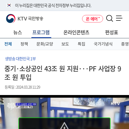
본
메
전
이 누리집은 대한민국 공식 전자정부 누리집입니다.
문
뉴
체
바
바
메
KTV 국민방송
온 에어
로
로
뉴
공식 누리집 주소 확인하기
메뉴 열기
가
가
바
go.kr 주소를 사용하는 누리집은 대한민국 정부기관이 관리하는 누리집입
기
기
로
뉴스
프로그램
온라인콘텐츠
편성표
니다.
가
이밖에 or.kr 또는 .kr등 다른 도메인 주소를 사용하고 있다면 아래 URL에
기
전체
정책
문화/교양
보도
특집
국가기념식
종영
서 도메인 주소를 확인해 보세요
운영중인 공식 누리집보기
생방송 대한민국 1부
중기·소상공인 43조 원 지원···PF 사업장 9
조 원 투입
등록일 : 2024.03.28 11:29