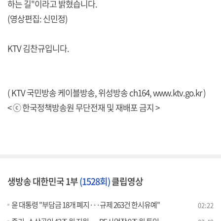
하는 길"이라고 밝혔습니다.
(영상편집: 신민정)
KTV 김찬규입니다.
( KTV 국민방송 케이블방송, 위성방송 ch164,
www.ktv.go.kr
)
< ⓒ 한국정책방송원 무단전재 및 재배포 금지 >
생방송 대한민국 1부
(1528회)
클립영상
윤 대통령 "부담금 18개 폐지···규제 263건 한시유예"
02:22