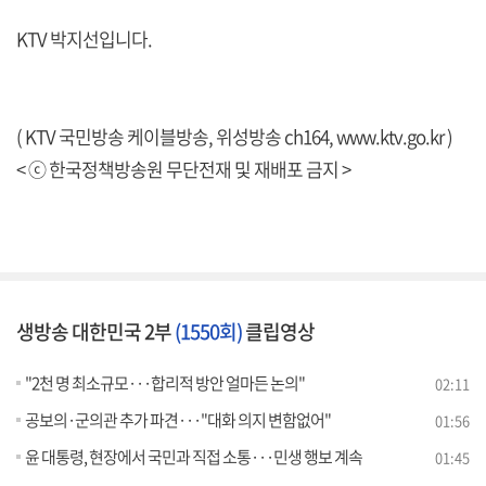
KTV 박지선입니다.
( KTV 국민방송 케이블방송, 위성방송 ch164,
www.ktv.go.kr
)
< ⓒ 한국정책방송원 무단전재 및 재배포 금지 >
생방송 대한민국 2부
(1550회)
클립영상
"2천 명 최소규모···합리적 방안 얼마든 논의"
02:11
공보의·군의관 추가 파견···"대화 의지 변함없어"
01:56
윤 대통령, 현장에서 국민과 직접 소통···민생 행보 계속
01:45