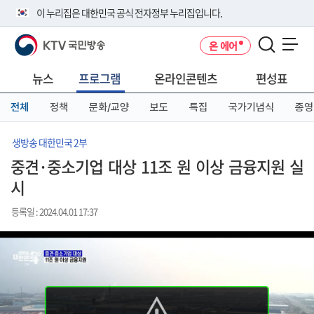
본
메
전
이 누리집은 대한민국 공식 전자정부 누리집입니다.
문
뉴
체
바
바
메
KTV 국민방송
온 에어
로
로
뉴
공식 누리집 주소 확인하기
메뉴 열기
가
가
바
go.kr 주소를 사용하는 누리집은 대한민국 정부기관이 관리하는 누리집입
기
기
로
뉴스
프로그램
온라인콘텐츠
편성표
니다.
가
이밖에 or.kr 또는 .kr등 다른 도메인 주소를 사용하고 있다면 아래 URL에
기
전체
정책
문화/교양
보도
특집
국가기념식
종영
서 도메인 주소를 확인해 보세요
운영중인 공식 누리집보기
생방송 대한민국 2부
중견·중소기업 대상 11조 원 이상 금융지원 실
시
등록일 : 2024.04.01 17:37