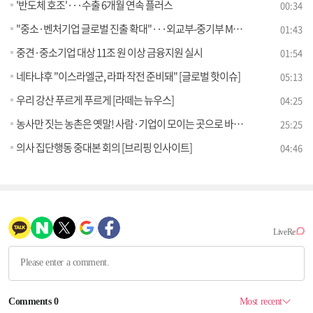
'반도체 호조'···수출 6개월 연속 플러스
00:34
"중소·벤처기업 글로벌 진출 확대"···외교부-중기부 MOU
01:43
중견·중소기업 대상 11조 원 이상 금융지원 실시
01:54
네타냐후 "이스라엘군, 라파 작전 준비돼" [글로벌 핫이슈]
05:13
우리 강산 푸르게 푸르게 [라떼는 뉴우스]
04:25
농사만 짓는 농촌은 옛말! 사람·기업이 모이는 곳으로 바뀐다 [경제&이슈]
25:25
의사 집단행동 중대본 회의 [브리핑 인사이트]
04:46