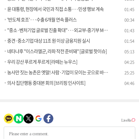
윤 대통령, 현장에서 국민과 직접 소통···민생 행보 계속
01:45
'반도체 호조'···수출 6개월 연속 플러스
00:34
"중소·벤처기업 글로벌 진출 확대"···외교부-중기부 MOU
01:43
중견·중소기업 대상 11조 원 이상 금융지원 실시
01:54
네타냐후 "이스라엘군, 라파 작전 준비돼" [글로벌 핫이슈]
05:13
우리 강산 푸르게 푸르게 [라떼는 뉴우스]
04:25
농사만 짓는 농촌은 옛말! 사람·기업이 모이는 곳으로 바뀐다 [경제&이슈]
25:25
의사 집단행동 중대본 회의 [브리핑 인사이트]
04:46