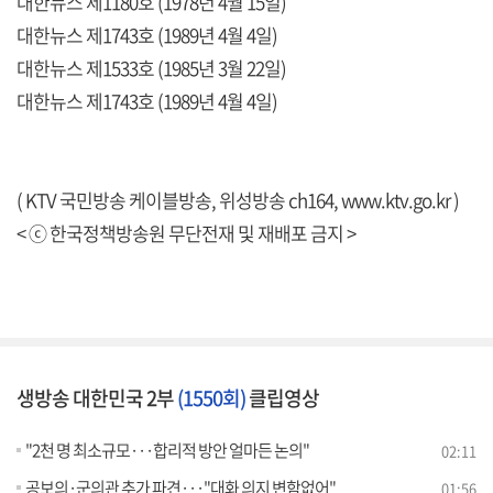
대한뉴스 제1180호 (1978년 4월 15일)
대한뉴스 제1743호 (1989년 4월 4일)
대한뉴스 제1533호 (1985년 3월 22일)
대한뉴스 제1743호 (1989년 4월 4일)
( KTV 국민방송 케이블방송, 위성방송 ch164,
www.ktv.go.kr
)
< ⓒ 한국정책방송원 무단전재 및 재배포 금지 >
생방송 대한민국 2부
(1550회)
클립영상
"2천 명 최소규모···합리적 방안 얼마든 논의"
02:11
공보의·군의관 추가 파견···"대화 의지 변함없어"
01:56