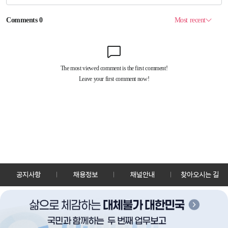
공지사항
채용정보
채널안내
찾아오시는 길
30128 세종특별자치시 정부2청사로 13 한국정책방송원 KTV
TEL: 044-204-8000
Copyrightⓒ KTV 국민방송 All Rights Reserved.