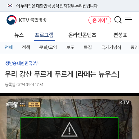
본
메
전
이 누리집은 대한민국 공식 전자정부 누리집입니다.
문
뉴
체
바
바
메
KTV 국민방송
온 에어
로
로
뉴
공식 누리집 주소 확인하기
메뉴 열기
가
가
바
go.kr 주소를 사용하는 누리집은 대한민국 정부기관이 관리하는 누리집입
기
기
로
뉴스
프로그램
온라인콘텐츠
편성표
니다.
가
이밖에 or.kr 또는 .kr등 다른 도메인 주소를 사용하고 있다면 아래 URL에
기
전체
정책
문화/교양
보도
특집
국가기념식
종영
서 도메인 주소를 확인해 보세요
운영중인 공식 누리집보기
생방송 대한민국 2부
우리 강산 푸르게 푸르게 [라떼는 뉴우스]
등록일 : 2024.04.01 17:34