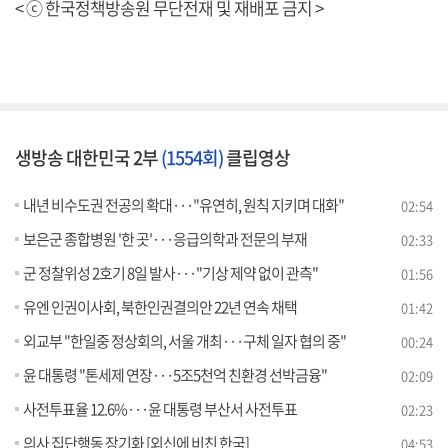
< ⓒ 한국정책방송원 무단전재 및 재배포 금지 >
생방송 대한민국 2부
(1554회)
클립영상
내년 비수도권 전공의 확대···"유연히, 원칙 지키며 대화"
02:54
보은군 종합병원 '한 곳'···응급의학과 전문의 부재
02:33
군 정찰위성 2호기 8일 발사···"기상 제약 없이 관측"
01:56
유엔 인권이사회, 북한인권결의안 22년 연속 채택
01:42
외교부 "한일중 정상회의, 서울 개최···구체 일자 협의 중"
00:24
윤 대통령 "톤세제 연장···5조5천억 친환경 선박금융"
02:09
사전투표율 12.6%···윤 대통령 부산서 사전투표
02:23
의사 집단행동 장기화 [외신에 비친 한국]
04:53