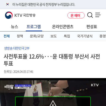
본
메
전
이 누리집은 대한민국 공식 전자정부 누리집입니다.
문
뉴
체
바
바
메
KTV 국민방송
온 에어
로
로
뉴
공식 누리집 주소 확인하기
메뉴 열기
가
가
바
go.kr 주소를 사용하는 누리집은 대한민국 정부기관이 관리하는 누리집입
기
기
로
뉴스
프로그램
온라인콘텐츠
편성표
니다.
가
이밖에 or.kr 또는 .kr등 다른 도메인 주소를 사용하고 있다면 아래 URL에
기
전체
정책
문화/교양
보도
특집
국가기념식
종영
서 도메인 주소를 확인해 보세요
운영중인 공식 누리집보기
생방송 대한민국 2부
사전투표율 12.6%···윤 대통령 부산서 사전
투표
등록일 : 2024.04.05 17:46