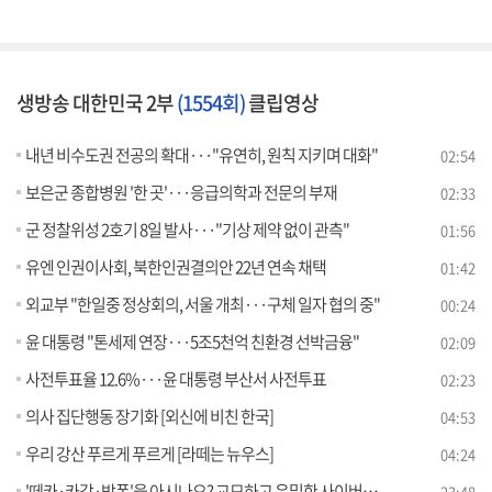
생방송 대한민국 2부
(1554회)
클립영상
내년 비수도권 전공의 확대···"유연히, 원칙 지키며 대화"
02:54
보은군 종합병원 '한 곳'···응급의학과 전문의 부재
02:33
군 정찰위성 2호기 8일 발사···"기상 제약 없이 관측"
01:56
유엔 인권이사회, 북한인권결의안 22년 연속 채택
01:42
외교부 "한일중 정상회의, 서울 개최···구체 일자 협의 중"
00:24
윤 대통령 "톤세제 연장···5조5천억 친환경 선박금융"
02:09
사전투표율 12.6%···윤 대통령 부산서 사전투표
02:23
의사 집단행동 장기화 [외신에 비친 한국]
04:53
우리 강산 푸르게 푸르게 [라떼는 뉴우스]
04:24
'떼카·카감·방폭'을 아시나요? 교묘하고 은밀한 사이버폭력 대처법 [잘 사는 법]
23:48