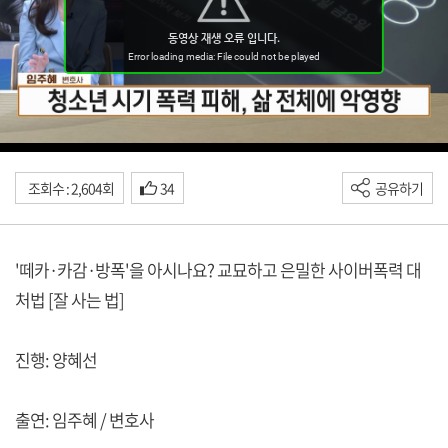
조회수 : 2,604회
34
공유하기
'떼카·카감·방폭'을 아시나요? 교묘하고 은밀한 사이버폭력 대
처법 [잘 사는 법]
진행: 양혜선
출연: 임주혜 / 변호사