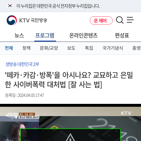
본
메
전
이 누리집은 대한민국 공식 전자정부 누리집입니다.
문
뉴
체
바
바
메
KTV 국민방송
온 에어
로
로
뉴
공식 누리집 주소 확인하기
메뉴 열기
가
가
바
go.kr 주소를 사용하는 누리집은 대한민국 정부기관이 관리하는 누리집입
기
기
로
뉴스
프로그램
온라인콘텐츠
편성표
니다.
가
이밖에 or.kr 또는 .kr등 다른 도메인 주소를 사용하고 있다면 아래 URL에
기
전체
정책
문화/교양
보도
특집
국가기념식
종영
서 도메인 주소를 확인해 보세요
운영중인 공식 누리집보기
생방송 대한민국 2부
'떼카·카감·방폭'을 아시나요? 교묘하고 은밀
한 사이버폭력 대처법 [잘 사는 법]
등록일 : 2024.04.05 17:47