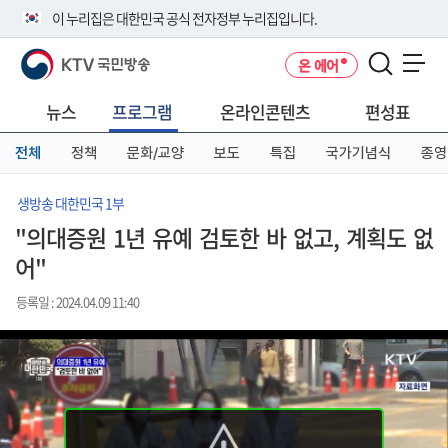
본
메
전
이 누리집은 대한민국 공식 전자정부 누리집입니다.
문
뉴
체
바
바
메
KTV 국민방송
온 에어
로
로
뉴
공식 누리집 주소 확인하기
메뉴 열기
가
가
바
go.kr 주소를 사용하는 누리집은 대한민국 정부기관이 관리하는 누리집입
기
기
로
뉴스
프로그램
온라인콘텐츠
편성표
니다.
가
이밖에 or.kr 또는 .kr등 다른 도메인 주소를 사용하고 있다면 아래 URL에
기
전체
정책
문화/교양
보도
특집
국가기념식
종영
서 도메인 주소를 확인해 보세요
운영중인 공식 누리집보기
생방송 대한민국 1부
"의대증원 1년 유예 검토한 바 없고, 계획도 없
어"
등록일 : 2024.04.09 11:40