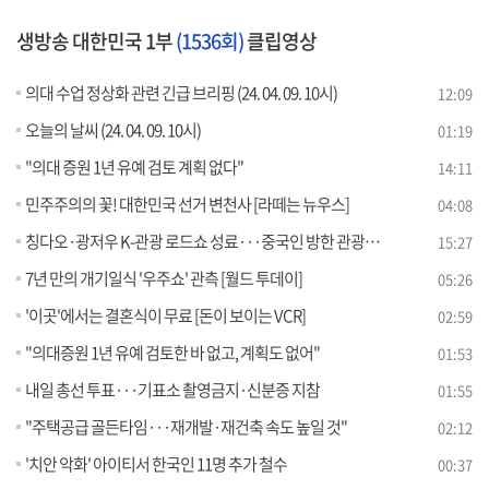
생방송 대한민국 1부
(1536회)
클립영상
의대 수업 정상화 관련 긴급 브리핑 (24. 04. 09. 10시)
12:09
오늘의 날씨 (24. 04. 09. 10시)
01:19
"의대 증원 1년 유예 검토 계획 없다"
14:11
민주주의의 꽃! 대한민국 선거 변천사 [라떼는 뉴우스]
04:08
칭다오·광저우 K-관광 로드쇼 성료···중국인 방한 관광객 유치 과제는?
15:27
7년 만의 개기일식 '우주쇼' 관측 [월드 투데이]
05:26
'이곳'에서는 결혼식이 무료 [돈이 보이는 VCR]
02:59
"의대증원 1년 유예 검토한 바 없고, 계획도 없어"
01:53
내일 총선 투표···기표소 촬영금지·신분증 지참
01:55
"주택공급 골든타임···재개발·재건축 속도 높일 것"
02:12
'치안 악화' 아이티서 한국인 11명 추가 철수
00:37