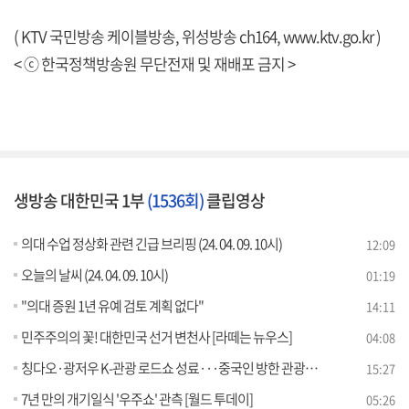
( KTV 국민방송 케이블방송, 위성방송 ch164,
www.ktv.go.kr
)
< ⓒ 한국정책방송원 무단전재 및 재배포 금지 >
생방송 대한민국 1부
(1536회)
클립영상
의대 수업 정상화 관련 긴급 브리핑 (24. 04. 09. 10시)
12:09
오늘의 날씨 (24. 04. 09. 10시)
01:19
"의대 증원 1년 유예 검토 계획 없다"
14:11
민주주의의 꽃! 대한민국 선거 변천사 [라떼는 뉴우스]
04:08
칭다오·광저우 K-관광 로드쇼 성료···중국인 방한 관광객 유치 과제는?
15:27
7년 만의 개기일식 '우주쇼' 관측 [월드 투데이]
05:26