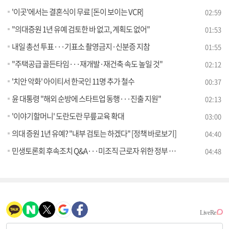
'이곳'에서는 결혼식이 무료 [돈이 보이는 VCR]
02:59
"의대증원 1년 유예 검토한 바 없고, 계획도 없어"
01:53
내일 총선 투표···기표소 촬영금지·신분증 지참
01:55
"주택공급 골든타임···재개발·재건축 속도 높일 것"
02:12
'치안 악화' 아이티서 한국인 11명 추가 철수
00:37
윤 대통령 "해외 순방에 스타트업 동행···진출 지원"
02:13
'이야기할머니' 도란도란 무릎교육 확대
03:00
의대 증원 1년 유예? "내부 검토는 하겠다" [정책 바로보기]
04:40
민생토론회 후속조치 Q&A···미조직 근로자 위한 정부 역할은? [정책 바로보기]
04:48