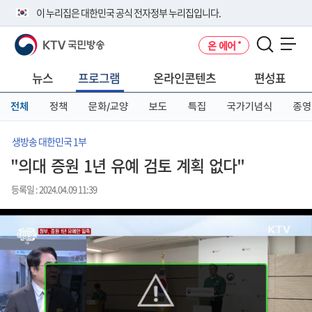
본
메
전
이 누리집은 대한민국 공식 전자정부 누리집입니다.
문
뉴
체
바
바
메
KTV 국민방송
온 에어
로
로
뉴
공식 누리집 주소 확인하기
메뉴 열기
가
가
바
go.kr 주소를 사용하는 누리집은 대한민국 정부기관이 관리하는 누리집입
기
기
로
뉴스
프로그램
온라인콘텐츠
편성표
니다.
가
이밖에 or.kr 또는 .kr등 다른 도메인 주소를 사용하고 있다면 아래 URL에
기
전체
정책
문화/교양
보도
특집
국가기념식
종영
서 도메인 주소를 확인해 보세요
운영중인 공식 누리집보기
생방송 대한민국 1부
"의대 증원 1년 유예 검토 계획 없다"
등록일 : 2024.04.09 11:39