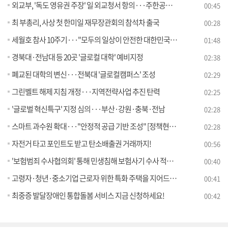
외교부, '독도 영유권 주장' 일 외교청서 항의···주한공사 초치
00:45
최 부총리, 사상 첫 한미일 재무장관회의 참석차 출국
00:28
세월호 참사 10주기···"모두의 일상이 안전한 대한민국으로"
01:48
경북대·전남대 등 20곳 '글로컬 대학' 예비지정
02:38
폐교된 대학의 변신···전북대 '글로컬캠퍼스' 조성
02:29
그린벨트 해제 지침 개정···지역전략사업 추진 탄력
02:25
'글로벌 혁신특구' 지정 심의···부산·강원·충북·전남
02:28
스마트 과수원 확대···"안정적 공급 기반 조성" [정책현장+]
02:28
자전거 타고 포인트도 받고 탄소배출권 거래까지!
00:56
'보험범죄 수사협의회' 통해 민생침해 보험사기 수사 적극 지원
00:40
고령자·청년·중소기업 근로자 위한 특화 주택을 지어드립니다
00:41
최중증 발달장애인 통합돌봄 서비스 지금 신청하세요!
00:42