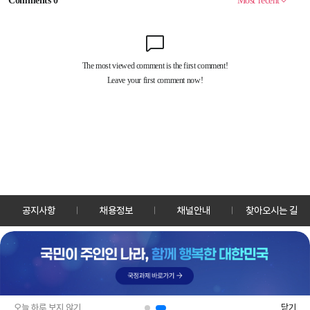
공지사항
채용정보
채널안내
찾아오시는 길
30128 세종특별자치시 정부2청사로 13 한국정책방송원 KTV
TEL: 044-204-8000
Copyrightⓒ KTV 국민방송 All Rights Reserved.
PC버전
앱 다운로드
오늘 하루 보지 않기
닫기