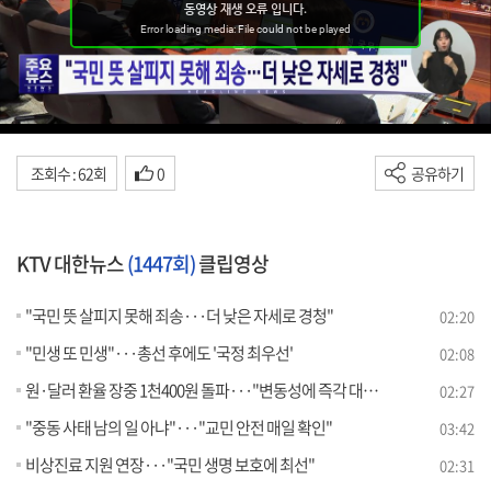
조회수 : 62회
0
공유하기
KTV 대한뉴스
(1447회)
클립영상
"국민 뜻 살피지 못해 죄송···더 낮은 자세로 경청"
02:20
"민생 또 민생"···총선 후에도 '국정 최우선'
02:08
원·달러 환율 장중 1천400원 돌파···"변동성에 즉각 대응"
02:27
"중동 사태 남의 일 아냐"···"교민 안전 매일 확인"
03:42
비상진료 지원 연장···"국민 생명 보호에 최선"
02:31