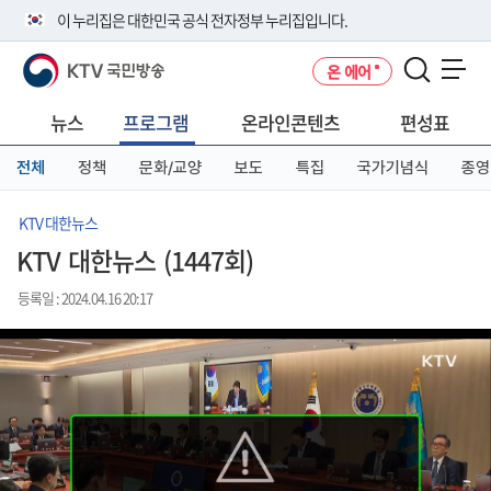
본
메
전
이 누리집은 대한민국 공식 전자정부 누리집입니다.
문
뉴
체
바
바
메
KTV 국민방송
온 에어
로
로
뉴
공식 누리집 주소 확인하기
메뉴 열기
가
가
바
go.kr 주소를 사용하는 누리집은 대한민국 정부기관이 관리하는 누리집입
기
기
로
뉴스
프로그램
온라인콘텐츠
편성표
니다.
가
이밖에 or.kr 또는 .kr등 다른 도메인 주소를 사용하고 있다면 아래 URL에
기
전체
정책
문화/교양
보도
특집
국가기념식
종영
서 도메인 주소를 확인해 보세요
운영중인 공식 누리집보기
KTV 대한뉴스
KTV 대한뉴스 (1447회)
등록일 : 2024.04.16 20:17