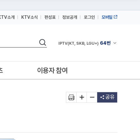
KTV소개
KTV소식
편성표
정보공개
로그인
모바일
164번
스카이라이프
검색
64번
채널안내 펼쳐
IPTV(KT, SKB, LGU+)
164번
스카이라이프
64번
IPTV(KT, SKB, LGU+)
츠
이용자 참여
164번
스카이라이프
공유