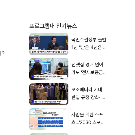
프로그램내 인기뉴스
국민주권정부 출범
1년 "남은 4년은 8
까?
년처럼"
전셋집 경매 넘어
가도 '전세보증금'
먼저 돌려받는다
보조배터리 기내
반입 규정 강화··
·'수량·보관 제한'
사람을 위한 스포
츠…'2030 스포츠
비전' 공개