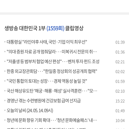
생방송 대한민국 1부
(1559회)
클립영상
대통령실 "라인야후 사태, 국민·기업 이익 최우선"
01:39
"의대 증원 자료 공개 멈춰달라···미복귀시 전문의 취득 지연"
01:36
"저출생 등 범부처 협업 예산 편성"···벤처 투자 펀드 조성
02:21
한중 외교장관회담···"한일중 정상회의 성공개최 협력"
02:02
"국민 통합의 토대는 성장···경제 역동성 높일 것"
01:59
국산 해상유도탄 '해궁·해룡·해성' 실사격훈련···"모두 명중"
02:10
경영난 겪는 수련병원에 건강보험 급여 선지급
15:22
오늘의 날씨 (24. 05. 14. 09시)
01:49
청년에 문화 향유 기회 확대···'청년 문화예술패스' 내용은?
10:04