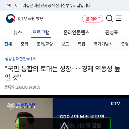
본
메
전
이 누리집은 대한민국 공식 전자정부 누리집입니다.
문
뉴
체
바
바
메
KTV 국민방송
온 에어
로
로
뉴
공식 누리집 주소 확인하기
메뉴 열기
가
가
바
go.kr 주소를 사용하는 누리집은 대한민국 정부기관이 관리하는 누리집입
기
기
로
뉴스
프로그램
온라인콘텐츠
편성표
니다.
가
이밖에 or.kr 또는 .kr등 다른 도메인 주소를 사용하고 있다면 아래 URL에
기
전체
정책
문화/교양
보도
특집
국가기념식
종영
서 도메인 주소를 확인해 보세요
운영중인 공식 누리집보기
생방송 대한민국 1부
"국민 통합의 토대는 성장···경제 역동성 높
일 것"
등록일 : 2024.05.14 10:09