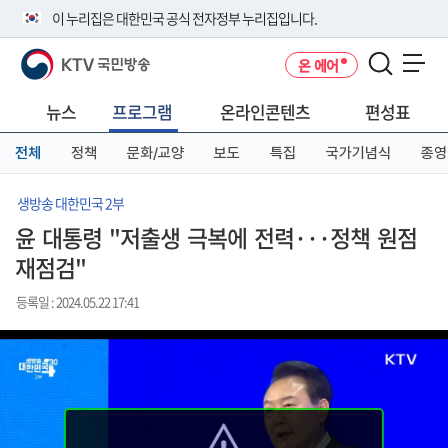
본
메
전
이 누리집은 대한민국 공식 전자정부 누리집입니다.
문
뉴
체
바
바
메
KTV 국민방송
온 에어
로
로
뉴
공식 누리집 주소 확인하기
메뉴 열기
가
가
바
go.kr 주소를 사용하는 누리집은 대한민국 정부기관이 관리하는 누리집입
기
기
로
뉴스
프로그램
온라인콘텐츠
편성표
니다.
가
이밖에 or.kr 또는 .kr등 다른 도메인 주소를 사용하고 있다면 아래 URL에
기
전체
정책
문화/교양
보도
특집
국가기념식
종영
서 도메인 주소를 확인해 보세요
운영중인 공식 누리집보기
생방송 대한민국 2부
윤 대통령 "저출생 극복에 전력···정책 원점
재점검"
등록일 : 2024.05.22 17:41