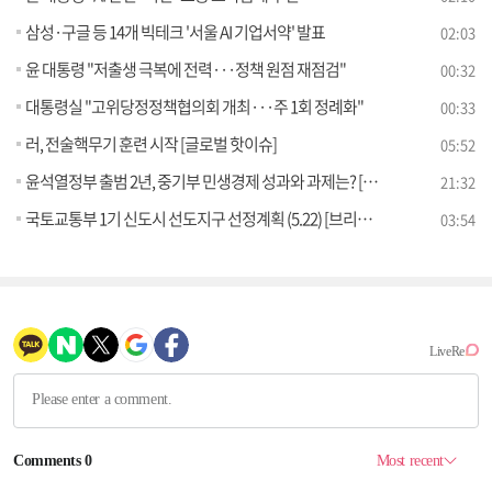
삼성·구글 등 14개 빅테크 '서울 AI 기업서약' 발표
02:03
윤 대통령 "저출생 극복에 전력···정책 원점 재점검"
00:32
대통령실 "고위당정정책협의회 개최···주 1회 정례화"
00:33
러, 전술핵무기 훈련 시작 [글로벌 핫이슈]
05:52
윤석열정부 출범 2년, 중기부 민생경제 성과와 과제는? [경제&이슈]
21:32
국토교통부 1기 신도시 선도지구 선정계획 (5.22) [브리핑 인사이트]
03:54