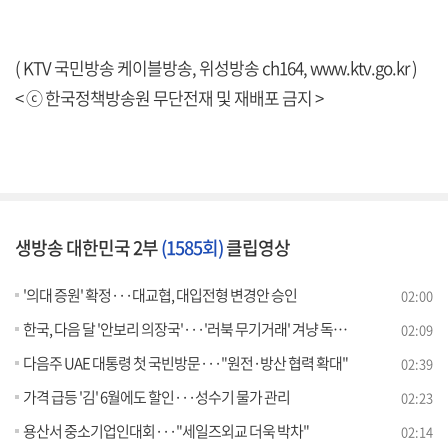
( KTV 국민방송 케이블방송, 위성방송 ch164,
www.ktv.go.kr
)
< ⓒ 한국정책방송원 무단전재 및 재배포 금지 >
생방송 대한민국 2부
(1585회)
클립영상
'의대 증원' 확정···대교협, 대입전형 변경안 승인
02:00
한국, 다음 달 '안보리 의장국'···'러북 무기거래' 겨냥 독자제재
02:09
다음주 UAE 대통령 첫 국빈방문···"원전·방산 협력 확대"
02:39
가격 급등 '김' 6월에도 할인···성수기 물가 관리
02:23
용산서 중소기업인대회···"세일즈외교 더욱 박차"
02:14