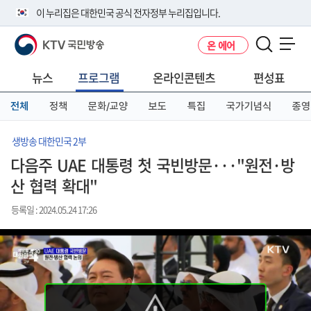
본
메
전
이 누리집은 대한민국 공식 전자정부 누리집입니다.
문
뉴
체
바
바
메
KTV 국민방송
온 에어
로
로
뉴
공식 누리집 주소 확인하기
메뉴 열기
가
가
바
go.kr 주소를 사용하는 누리집은 대한민국 정부기관이 관리하는 누리집입
기
기
로
뉴스
프로그램
온라인콘텐츠
편성표
니다.
가
이밖에 or.kr 또는 .kr등 다른 도메인 주소를 사용하고 있다면 아래 URL에
기
전체
정책
문화/교양
보도
특집
국가기념식
종영
서 도메인 주소를 확인해 보세요
운영중인 공식 누리집보기
생방송 대한민국 2부
다음주 UAE 대통령 첫 국빈방문···"원전·방
산 협력 확대"
등록일 : 2024.05.24 17:26