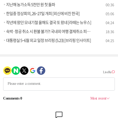
지난해 농가소득 5천만 원 첫 돌파
00:36
한일중 정상회의, 26~27일 개최 [외신에 비친 한국]
05:06
작년에 왔던 모내기철 올해도 결국 또 왔네 [라떼는 뉴우스]
04:24
숙박·항공 취소 시 환불 불가?! 국내외 여행 결제취소 피해 예방법! [잘 사는 법]
18:36
대통령실 5~6월 외교 일정 브리핑 (5.23) [브리핑 인사이트]
04:25