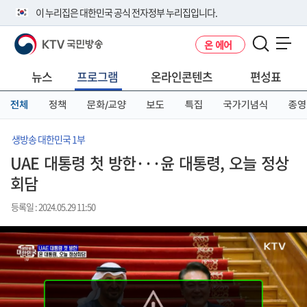
본
메
전
이 누리집은 대한민국 공식 전자정부 누리집입니다.
문
뉴
체
바
바
메
KTV 국민방송
온 에어
로
로
뉴
공식 누리집 주소 확인하기
메뉴 열기
가
가
바
go.kr 주소를 사용하는 누리집은 대한민국 정부기관이 관리하는 누리집입
기
기
로
뉴스
프로그램
온라인콘텐츠
편성표
니다.
가
이밖에 or.kr 또는 .kr등 다른 도메인 주소를 사용하고 있다면 아래 URL에
기
전체
정책
문화/교양
보도
특집
국가기념식
종영
서 도메인 주소를 확인해 보세요
운영중인 공식 누리집보기
생방송 대한민국 1부
UAE 대통령 첫 방한···윤 대통령, 오늘 정상
회담
등록일 : 2024.05.29 11:50