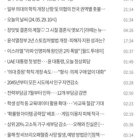
일부 의대의 학칙 개정 난항 및 의협의 전국 권역별 촛불집회 예고
21:14
오늘의 날씨 (24. 05. 29. 10시)
01:34
장밋빛 결혼의 계절♡ 그 시절 결혼식 엿보기 [라떼는 뉴우스]
04:26
윤석열정부 2년 스토킹처벌법 개정·피해자 지원 성과는?
17:34
이스라엘 "라파 인명피해 원인은 2차 폭발" [월드 투데이]
05:37
UAE 대통령 첫 방한···윤 대통령, 오늘 정상회담
01:49
'의대 증원' 학칙 개정 속도···"형식·의제 구애 없이 대화"
02:16
2045년부터 모든 시도에서 인구 자연감소
03:28
전력부담금 7월부터 인하···12개 부담금 감면
02:50
학생 성적 등 교육데이터 활용 확대···'사교육 절감' 기대
02:23
'확률형 아이템 공략집' 배포···게임 이용자 피해 적극 구제
02:19
상위 20% 고소득 가구 세부담 감소···오해와 진실은 [정책 바로보기]
05:36
올해 첫 비브리오패혈증 사망 발생, 예방 방법은? [정책 바로보기]
05:14