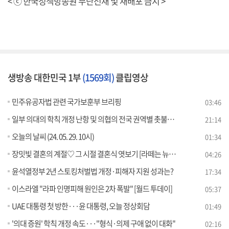
< ⓒ 한국정책방송원 무단전재 및 재배포 금지 >
생방송 대한민국 1부
(1569회)
클립영상
민주유공자법 관련 국가보훈부 브리핑
03:46
일부 의대의 학칙 개정 난항 및 의협의 전국 권역별 촛불집회 예고
21:14
오늘의 날씨 (24. 05. 29. 10시)
01:34
장밋빛 결혼의 계절♡ 그 시절 결혼식 엿보기 [라떼는 뉴우스]
04:26
윤석열정부 2년 스토킹처벌법 개정·피해자 지원 성과는?
17:34
이스라엘 "라파 인명피해 원인은 2차 폭발" [월드 투데이]
05:37
UAE 대통령 첫 방한···윤 대통령, 오늘 정상회담
01:49
'의대 증원' 학칙 개정 속도···"형식·의제 구애 없이 대화"
02:16