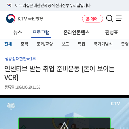
본
메
전
이 누리집은 대한민국 공식 전자정부 누리집입니다.
문
뉴
체
바
바
메
KTV 국민방송
온 에어
로
로
뉴
공식 누리집 주소 확인하기
메뉴 열기
가
가
바
go.kr 주소를 사용하는 누리집은 대한민국 정부기관이 관리하는 누리집입
기
기
로
뉴스
프로그램
온라인콘텐츠
편성표
니다.
가
이밖에 or.kr 또는 .kr등 다른 도메인 주소를 사용하고 있다면 아래 URL에
기
전체
정책
문화/교양
보도
특집
국가기념식
종영
서 도메인 주소를 확인해 보세요
운영중인 공식 누리집보기
생방송 대한민국 1부
인센티브 받는 취업 준비운동 [돈이 보이는
VCR]
등록일 : 2024.05.29 11:53