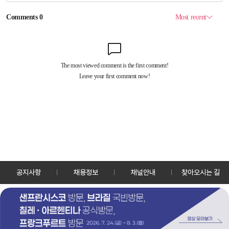
공지사항
채용정보
채널안내
찾아오시는 길
30128 세종특별자치시 정부2청사로 13 한국정책방송원 KTV
TEL: 044-204-8000
Copyrightⓒ KTV 국민방송 All Rights Reserved.