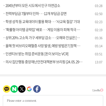
2045년부터 모든 시도에서 인구 자연감소
03:28
전력부담금 7월부터 인하···12개 부담금 감면
02:50
학생 성적 등 교육데이터 활용 확대···'사교육 절감' 기대
02:23
'확률형 아이템 공략집' 배포···게임 이용자 피해 적극 구제
02:19
상위 20% 고소득 가구 세부담 감소···오해와 진실은 [정책 바로보기]
05:36
올해 첫 비브리오패혈증 사망 발생, 예방 방법은? [정책 바로보기]
05:14
인센티브 받는 취업 준비운동 [돈이 보이는 VCR]
03:51
의사 집단행동 중앙재난안전대책본부 브리핑 (24. 05. 29. 11시)
13:07