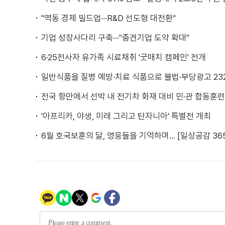
"역동 경제 빌드업···R&D 선도형 대전환"
기업 성장사다리 구축···"중견기업 도약 확대"
6·25전사자 유가족 시료채취 '굿매치 캠페인' 전개
일반식품을 질병 예방·치료 식품으로 불법·부당광고 23
전국 항만에서 선박 내 전기차 화재 대비 민·관 합동훈련
'아프리카, 야생, 미래 그리고 탄자니아' 특별전 개최
6월 호국보훈의 달, 영웅들을 기억하며... [일상공감 36