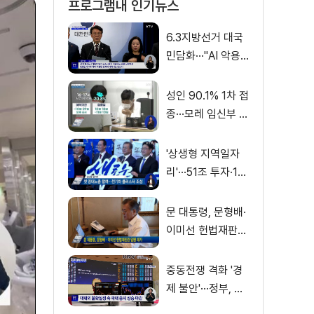
프로그램내 인기뉴스
6.3지방선거 대국
민담화···"AI 악용
가짜뉴스 처벌"
성인 90.1% 1차 접
종···모레 임신부 사
전예약
'상생형 지역일자
리'···51조 투자·13
만 명 고용
문 대통령, 문형배·
이미선 헌법재판관
임명 재가
중동전쟁 격화 '경
제 불안'···정부, 금
융·수출입 영향 최