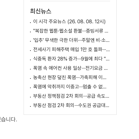
최신뉴스
이 시각 주요뉴스 (26. 08. 08. 12시)
"복잡한 웹툰·웹소설 환불···증빙서류 요구까지"
'입추' 무색한 극한 더위···주말엔 비·소나기
전세사기 피해주택 매입 1만 호 돌파···피해 지원 속도
식중독 환자 28% 증가···9월에 최다 "입추 방심 금물"
폭염 속 에어컨 사용 일상···전기요금 줄이려면?
농축산 현장 덮친 폭염···가축피해 이틀 새 28만 마리↑
폭염에 악취까지 이중고···멈출 수 없는 필수노동
부동산 정책점검 2차 회의···공급 속도전 본격화하나
부동산 점검 2차 회의···수도권 공급대책 논의
냈습니다.