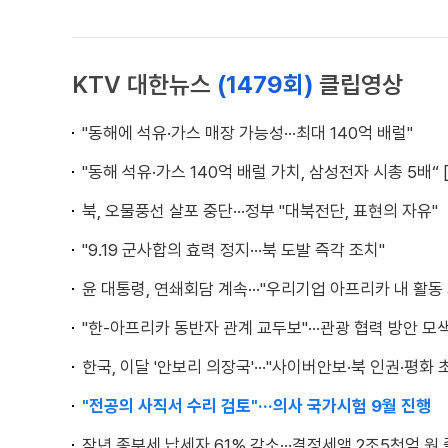
KTV 대한뉴스
(1479회)
클립영상
"동해에 석유·가스 매장 가능성···최대 140억 배럴"
"동해 석유·가스 140억 배럴 가치, 삼성전자 시총 5배“ 
북, 오물풍선 살포 중단···정부 "대북전단, 표현의 자유"
"9.19 군사합의 효력 정지···북 도발 즉각 조치"
윤 대통령, 연쇄회담 계속···"우리기업 아프리카 내 활동
"한-아프리카 동반자 관계 교두보"···관광 협력 방안 모
한국, 이달 '안보리 의장국'···"사이버안보·북 인권·평화 
"전공의 사직서 수리 검토"···의사 국가시험 9월 진행
작년 종부세 납세자 61% 감소···결정세액 2조5천억 원