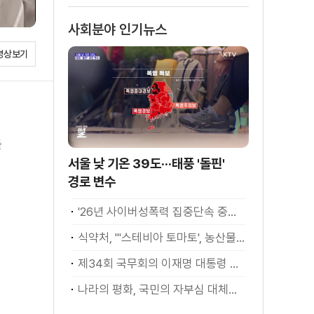
소화
사회분야 인기뉴스
영상보기
를
서울 낮 기온 39도···태풍 '돌핀'
경로 변수
'26년 사이버성폭력 집중단속 중간성과 발표···향후 추진계획은?
식약처, "'스테비아 토마토', 농산물 아닌 가공식품"
제34회 국무회의 이재명 대통령 모두발언
나라의 평화, 국민의 자부심 대체불가 대한민국 이재명 대통령 모두말씀