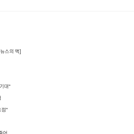
[뉴스의 맥]
 기대"
색
초점"
 줄어