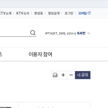
KTV소개
KTV소식
편성표
정보공개
로그인
모바일
164번
스카이라이프
검색
64번
채널안내 펼쳐
IPTV(KT, SKB, LGU+)
164번
스카이라이프
64번
IPTV(KT, SKB, LGU+)
츠
이용자 참여
164번
스카이라이프
공유